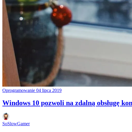
Oprogramowanie
04 lipca 2019
Windows 10 pozwoli na zdalną obsługę ko
SoSlowGamer