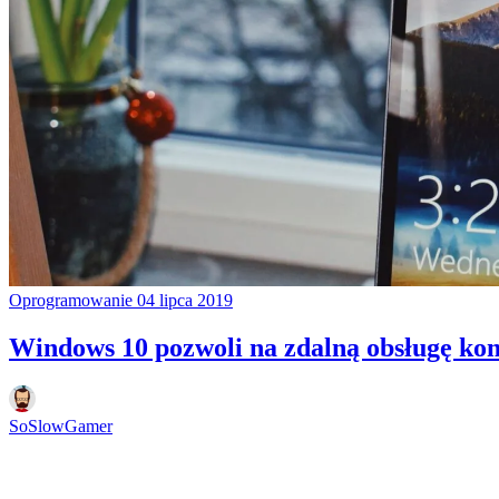
Oprogramowanie
04 lipca 2019
Windows 10 pozwoli na zdalną obsługę ko
SoSlowGamer