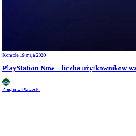
Konsole
19 maja 2020
PlayStation Now – liczba użytkowników wz
Zbigniew Pławecki