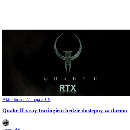
Aktualności
27 maja 2019
Quake II z ray tracingiem będzie dostępny za darmo
orson_dzi