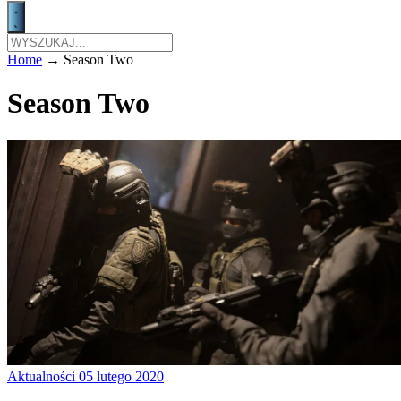
Home
→
Season Two
Season Two
Aktualności
05 lutego 2020