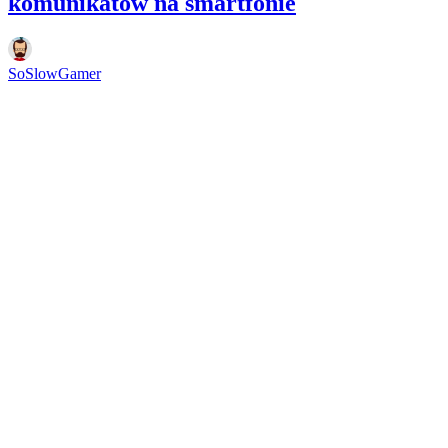
komunikatów na smartfonie
SoSlowGamer