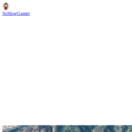
SoSlowGamer