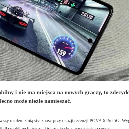
bilny i nie ma miejsca na nowych graczy, to zdecydo
Tecno może nieźle namieszać.
erwszy miałem z nią styczność przy okazji recenzji POVA 6 Pro 5G. Wyg
 dla mobilnych graczy, którzy nie chcą przepłacać za sprzęt.