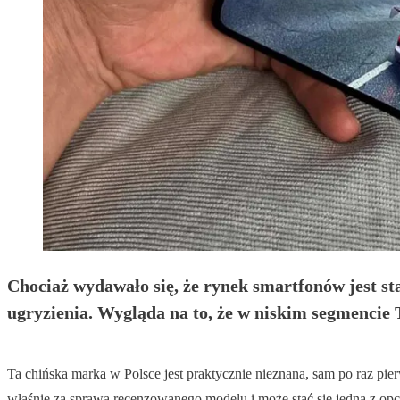
Chociaż wydawało się, że rynek smartfonów jest sta
ugryzienia. Wygląda na to, że w niskim segmencie 
Ta chińska marka w Polsce jest praktycznie nieznana, sam po raz pi
właśnie za sprawą recenzowanego modelu i może stać się jedną z opcji