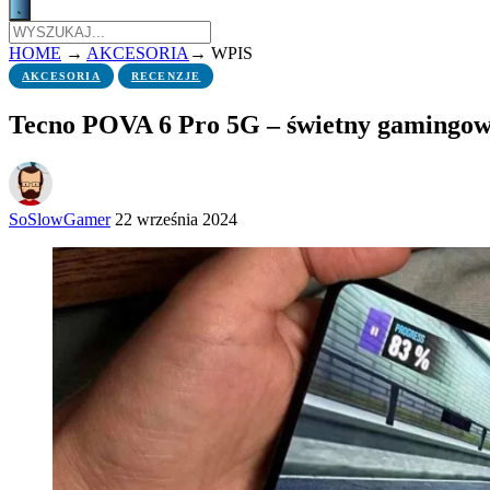
HOME
→
AKCESORIA
→
WPIS
AKCESORIA
RECENZJE
Tecno POVA 6 Pro 5G – świetny gamingowi
SoSlowGamer
22 września 2024