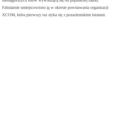
nienajgorszych lotów wywodzącą się od popularnej marki.
Fabularnie umiejscowiono ją w okresie powstawania organizacji
XCOM, która pierwszy raz styka się z pozaziemskimi istotami.