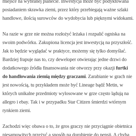
miejsce na wybranej planecie. Inwestycja może być podyktowana
posiadaniem skrawka ziemi, przez który przebiegają ważne szlaki
handlowe, ilością surowców do wydobycia lub pięknymi widokami.
Na razie w grze nie można rozłożyć leżaka i rozpalić ogniska na
swoim podwórku. Zakupiona licencja jest inwestycją na przyszłość.
Jak to będzie wyglądać w praktyce, możemy się tylko domyślać.
Bardziej frapuje nas to, czy deweloper otwierając jedne drzwi do
dodatkowego źródła finansowania nie otworzy przy okazji
furtki
do handlowania ziemią między graczami
. Zarabianie w grach nie
jest nowością, tu przykładem może być Lineage bądź Metin, w
których unikalne przedmioty wylosowane w grze często lądują na
allegro i ebay. Tak i w przypadku Star Citizen śmierdzi wtórnym
rynkiem ziemi.
Zachodzi więc obawa o to, że gros graczy nie przyciągnie obietnica
niesamowitych przeżyć a sposób na dorobienie do pensji. A chyba