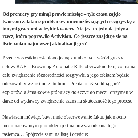
Od premiery gry minął prawie miesiąc – tyle czasu zajęło
twórcom załatanie problemów uniemożliwiających rozgrywkę z
innymi graczami w trybie kwatery. Nie jest to jednak jedyna
rzecz, którą poprawiło Activision. Co jeszcze znajduje się na
liście zmian najnowszej aktualizacji gry?
Przede wszystkim osłabiono jedną z ulubionych wśród graczy
spluw. BAR – Browning Automatic Rifle oberwał nerfem, co ma na
celu zwiększenie różnorodności rozgrywki a jego efektem będzie
odczuwalny wzrost odrzutu broni. Połatano też solidną garść
exploitów, a śmiałkowie próbujący dołączyć do meczu otrzymali w
darze od wydawcy zwiększenie szans na skuteczność tego procesu.
Nawiasem mówiąc, bawi mnie obserwowanie faktu, jak mocno
niedopracowanym produktem jest najnowsza odsłona tego
tasiemca… Spójrzcie sami na listę i oceńcie: