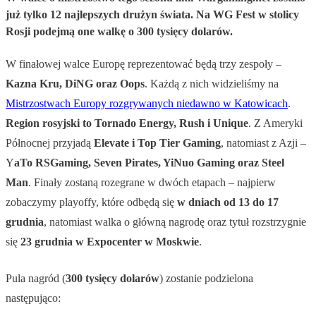
już tylko 12 najlepszych drużyn świata. Na WG Fest w stolicy
Rosji podejmą one walkę o 300 tysięcy dolarów.
W finałowej walce Europę reprezentować będą trzy zespoły –
Kazna Kru, DiNG oraz Oops
. Każdą z nich widzieliśmy na
Mistrzostwach Europy rozgrywanych niedawno w Katowicach
.
Region rosyjski to Tornado Energy, Rush i Unique
. Z Ameryki
Północnej przyjadą
Elevate i Top Tier Gaming
, natomiast z Azji –
Y
aTo RSGaming, Seven Pirates, YiNuo Gaming oraz Steel
Man
. Finały zostaną rozegrane w dwóch etapach – najpierw
zobaczymy playoffy, które odbędą się
w dniach od 13 do 17
grudnia
, natomiast walka o główną nagrodę oraz tytuł rozstrzygnie
się
23 grudnia w Expocenter w Moskwie
.
Pula nagród (
300 tysięcy dolarów
) zostanie podzielona
następująco: