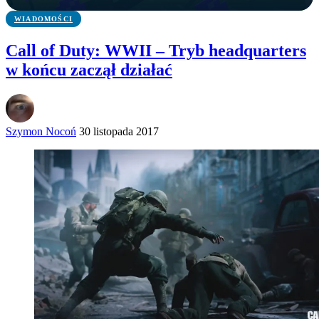
WIADOMOŚCI
Call of Duty: WWII – Tryb headquarters
w końcu zaczął działać
Szymon Nocoń
30 listopada 2017