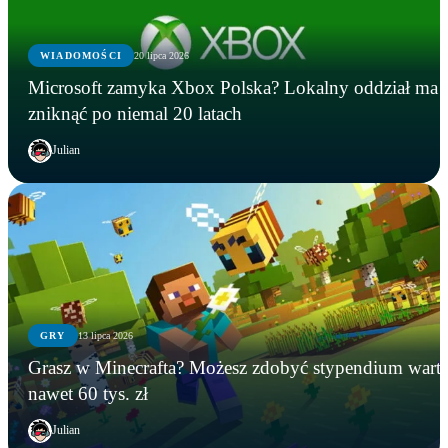
WIADOMOŚCI
20 lipca 2026
Microsoft zamyka Xbox Polska? Lokalny oddział ma
zniknąć po niemal 20 latach
Julian
GRY
13 lipca 2026
GRY
WIADOMOŚCI
GRY
Grasz w Minecrafta? Możesz zdobyć stypendium wart
Instalowali gry na Steamie, a tracili kryptowaluty.
Microsoft zamyka Xbox Polska? Lokalny oddział
Grasz w Minecrafta? Możesz zdobyć stypendium
nawet 60 tys. zł
FBI zatrzymało podejrzanego
ma zniknąć po niemal 20 latach
warte nawet 60 tys. zł
Julian