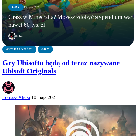
GRY
13 lipca 2026
GRY
WIADOMOŚCI
GRY
Grasz w Minecrafta? Możesz zdobyć stypendium wart
Instalowali gry na Steamie, a tracili kryptowaluty.
Microsoft zamyka Xbox Polska? Lokalny oddział
Grasz w Minecrafta? Możesz zdobyć stypendium
nawet 60 tys. zł
FBI zatrzymało podejrzanego
ma zniknąć po niemal 20 latach
warte nawet 60 tys. zł
Julian
AKTUALNOŚCI
GRY
Gry Ubisoftu będą od teraz nazywane
Ubisoft Originals
Tomasz Alicki
10 maja 2021