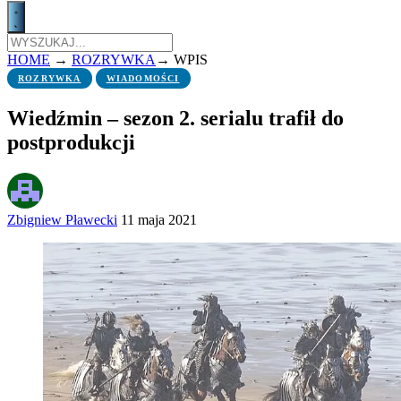
HOME
→
ROZRYWKA
→
WPIS
ROZRYWKA
WIADOMOŚCI
Wiedźmin – sezon 2. serialu trafił do
postprodukcji
Zbigniew Pławecki
11 maja 2021