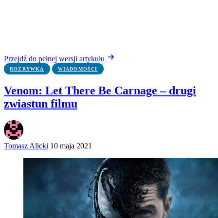
Przejdź do pełnej wersji artykułu
ROZRYWKA
WIADOMOŚCI
Venom: Let There Be Carnage – drugi
zwiastun filmu
Tomasz Alicki
10 maja 2021