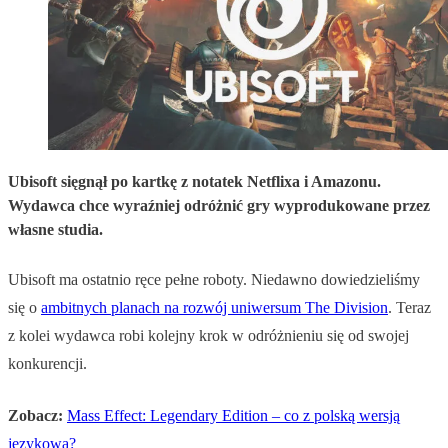
Ubisoft sięgnął po kartkę z notatek Netflixa i Amazonu.
Wydawca chce wyraźniej odróżnić gry wyprodukowane przez
własne studia.
Ubisoft ma ostatnio ręce pełne roboty. Niedawno dowiedzieliśmy
się o
ambitnych planach na rozwój uniwersum The Division
. Teraz
z kolei wydawca robi kolejny krok w odróżnieniu się od swojej
konkurencji.
Zobacz:
Mass Effect: Legendary Edition – co z polską wersją
językową?