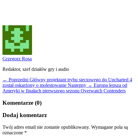
Grzegorz Rosa
Redaktor, szef działów gry i audio
← Poprzedni
Główny projektant trybu sieciowego do Uncharted 4
został oskarżony o molestowanie
Następny →
Europa lepsza od
Ameryki w finałach pierwszego sezonu Overwatch Contenders
Komentarze (0)
Dodaj komentarz
Twój adres email nie zostanie opublikowany.
Wymagane pola są
oznaczone
*