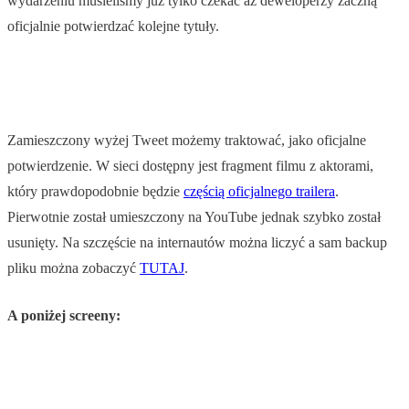
wydarzeniu musieliśmy już tylko czekać aż deweloperzy zaczną
oficjalnie potwierdzać kolejne tytuły.
Zamieszczony wyżej Tweet możemy traktować, jako oficjalne
potwierdzenie. W sieci dostępny jest fragment filmu z aktorami,
który prawdopodobnie będzie
częścią oficjalnego trailera
.
Pierwotnie został umieszczony na YouTube jednak szybko został
usunięty. Na szczęście na internautów można liczyć a sam backup
pliku można zobaczyć
TUTAJ
.
A poniżej screeny: