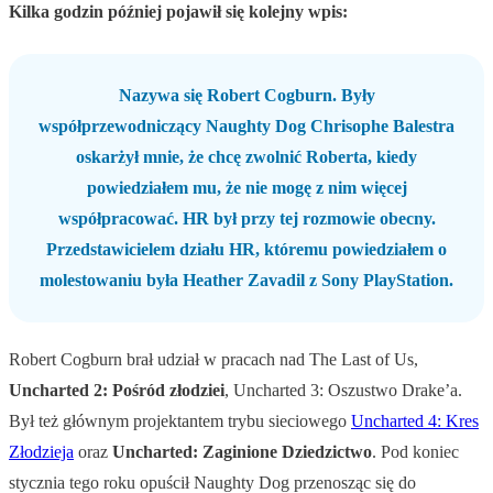
Kilka godzin później pojawił się kolejny wpis:
Nazywa się Robert Cogburn. Były
współprzewodniczący Naughty Dog Chrisophe Balestra
oskarżył mnie, że chcę zwolnić Roberta, kiedy
powiedziałem mu, że nie mogę z nim więcej
współpracować. HR był przy tej rozmowie obecny.
Przedstawicielem działu HR, któremu powiedziałem o
molestowaniu była Heather Zavadil z Sony PlayStation.
Robert Cogburn brał udział w pracach nad The Last of Us,
Uncharted 2: Pośród złodziei
, Uncharted 3: Oszustwo Drake’a.
Był też głównym projektantem trybu sieciowego
Uncharted 4: Kres
Złodzieja
oraz
Uncharted: Zaginione Dziedzictwo
. Pod koniec
stycznia tego roku opuścił Naughty Dog przenosząc się do