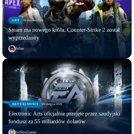
GRY
06 sierpnia 2026
Steam ma nowego króla. Counter-Strike 2 został
wyprzedzony
Julian
AKTUALNOŚCI
AKTUALNOŚCI
05 sierpnia 2026
GRY
AKTUALNOŚCI
Młodzi gracze nie wpadli w nałóg multiplayerów.
Electronic Arts oficjalnie przejęte przez saudyjski
Statystyki Capcomu przywracają wiarę w młode
Steam ma nowego króla. Counter-Strike 2 został
Electronic Arts oficjalnie przejęte przez saudyjski
fundusz za 55 miliardów dolarów
pokolenie
wyprzedzony
fundusz za 55 miliardów dolarów
SoSlowGamer