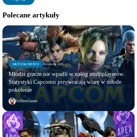
Polecane artykuły
AKTUALNOŚCI
06 sierpnia 2026
Młodzi gracze nie wpadli w nałóg multiplayerów.
Statystyki Capcomu przywracają wiarę w młode
pokolenie
SoSlowGamer