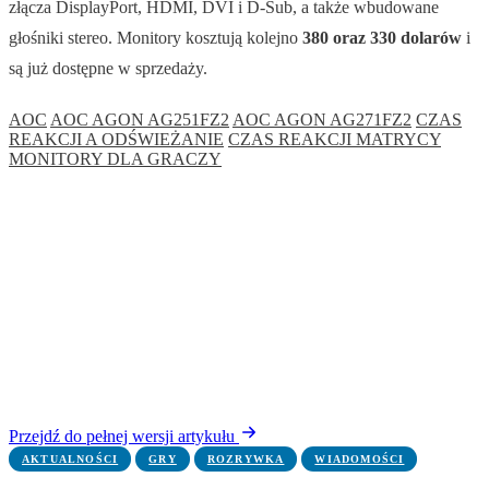
złącza DisplayPort, HDMI, DVI i D-Sub, a także wbudowane
głośniki stereo. Monitory kosztują kolejno
380 oraz 330 dolarów
i
są już dostępne w sprzedaży.
AOC
AOC AGON AG251FZ2
AOC AGON AG271FZ2
CZAS
REAKCJI A ODŚWIEŻANIE
CZAS REAKCJI MATRYCY
MONITORY DLA GRACZY
Przejdź do pełnej wersji artykułu
AKTUALNOŚCI
GRY
ROZRYWKA
WIADOMOŚCI