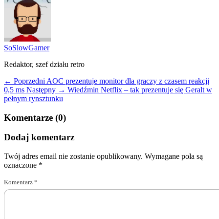
SoSlowGamer
Redaktor, szef działu retro
← Poprzedni
AOC prezentuje monitor dla graczy z czasem reakcji
0,5 ms
Następny →
Wiedźmin Netflix – tak prezentuje się Geralt w
pełnym rynsztunku
Komentarze (0)
Dodaj komentarz
Twój adres email nie zostanie opublikowany.
Wymagane pola są
oznaczone
*
Komentarz
*