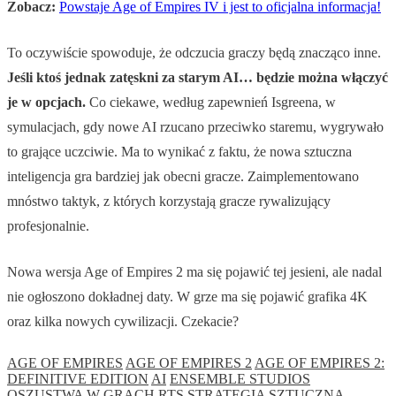
Zobacz:
Powstaje Age of Empires IV i jest to oficjalna informacja!
To oczywiście spowoduje, że odczucia graczy będą znacząco inne.
Jeśli ktoś jednak zatęskni za starym AI… będzie można włączyć
je w opcjach.
Co ciekawe, według zapewnień Isgreena, w
symulacjach, gdy nowe AI rzucano przeciwko staremu, wygrywało
to grające uczciwie. Ma to wynikać z faktu, że nowa sztuczna
inteligencja gra bardziej jak obecni gracze. Zaimplementowano
mnóstwo taktyk, z których korzystają gracze rywalizujący
profesjonalnie.
Nowa wersja Age of Empires 2 ma się pojawić tej jesieni, ale nadal
nie ogłoszono dokładnej daty. W grze ma się pojawić grafika 4K
oraz kilka nowych cywilizacji. Czekacie?
AGE OF EMPIRES
AGE OF EMPIRES 2
AGE OF EMPIRES 2:
DEFINITIVE EDITION
AI
ENSEMBLE STUDIOS
OSZUSTWA W GRACH
RTS
STRATEGIA
SZTUCZNA