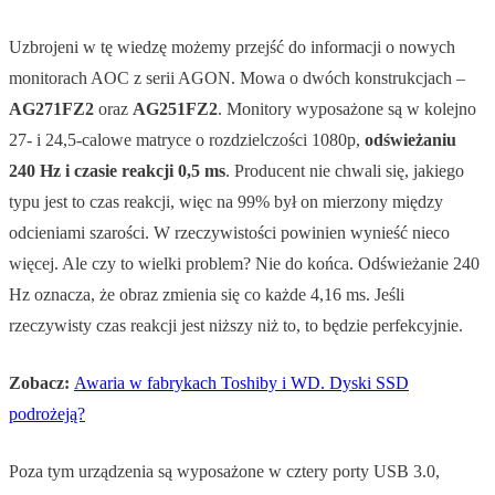
Uzbrojeni w tę wiedzę możemy przejść do informacji o nowych
monitorach AOC z serii AGON. Mowa o dwóch konstrukcjach –
AG271FZ2
oraz
AG251FZ2
. Monitory wyposażone są w kolejno
27- i 24,5-calowe matryce o rozdzielczości 1080p,
odświeżaniu
240 Hz i czasie reakcji 0,5 ms
. Producent nie chwali się, jakiego
typu jest to czas reakcji, więc na 99% był on mierzony między
odcieniami szarości. W rzeczywistości powinien wynieść nieco
więcej. Ale czy to wielki problem? Nie do końca. Odświeżanie 240
Hz oznacza, że obraz zmienia się co każde 4,16 ms. Jeśli
rzeczywisty czas reakcji jest niższy niż to, to będzie perfekcyjnie.
Zobacz:
Awaria w fabrykach Toshiby i WD. Dyski SSD
podrożeją?
Poza tym urządzenia są wyposażone w cztery porty USB 3.0,