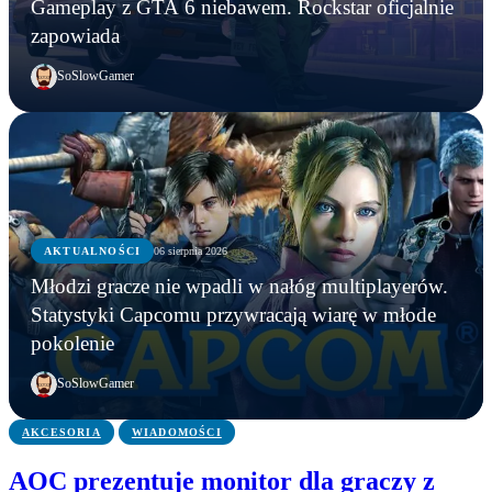
Gameplay z GTA 6 niebawem. Rockstar oficjalnie
zapowiada
SoSlowGamer
AKTUALNOŚCI
06 sierpnia 2026
AKTUALNOŚCI
Młodzi gracze nie wpadli w nałóg multiplayerów.
AKTUALNOŚCI
AKTUALNOŚCI
Młodzi gracze nie wpadli w nałóg multiplayerów.
Statystyki Capcomu przywracają wiarę w młode
WWE chce zastrzec znak towarowy „Vice City”.
Gameplay z GTA 6 niebawem. Rockstar oficjalnie
Statystyki Capcomu przywracają wiarę w młode
pokolenie
Przypadek?
zapowiada
pokolenie
SoSlowGamer
AKCESORIA
WIADOMOŚCI
AOC prezentuje monitor dla graczy z