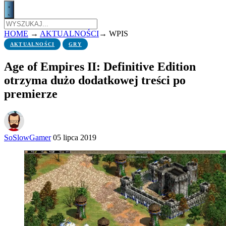
HOME
→
AKTUALNOŚCI
→
WPIS
AKTUALNOŚCI
GRY
Age of Empires II: Definitive Edition
otrzyma dużo dodatkowej treści po
premierze
SoSlowGamer
05 lipca 2019