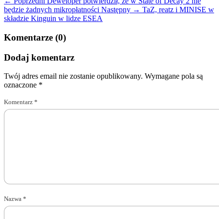
← Poprzedni
Deweloper potwierdził, że w State of Decay 2 nie
będzie żadnych mikropłatności
Następny →
TaZ, reatz i MINISE w
składzie Kinguin w lidze ESEA
Komentarze (0)
Dodaj komentarz
Twój adres email nie zostanie opublikowany.
Wymagane pola są
oznaczone
*
Komentarz
*
Nazwa
*