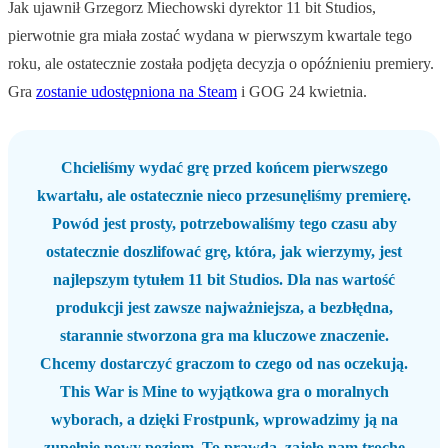
Jak ujawnił Grzegorz Miechowski dyrektor 11 bit Studios,
pierwotnie gra miała zostać wydana w pierwszym kwartale tego
roku, ale ostatecznie została podjęta decyzja o opóźnieniu premiery.
Gra
zostanie udostępniona na Steam
i GOG 24 kwietnia.
Chcieliśmy wydać grę przed końcem pierwszego
kwartału, ale ostatecznie nieco przesunęliśmy premierę.
Powód jest prosty, potrzebowaliśmy tego czasu aby
ostatecznie doszlifować grę, która, jak wierzymy, jest
najlepszym tytułem 11 bit Studios. Dla nas wartość
produkcji jest zawsze najważniejsza, a bezbłędna,
starannie stworzona gra ma kluczowe znaczenie.
Chcemy dostarczyć graczom to czego od nas oczekują.
This War is Mine
to wyjątkowa gra o moralnych
wyborach, a dzięki Frostpunk, wprowadzimy ją na
zupełnie nowy poziom. To prawda, zajęło nam trochę