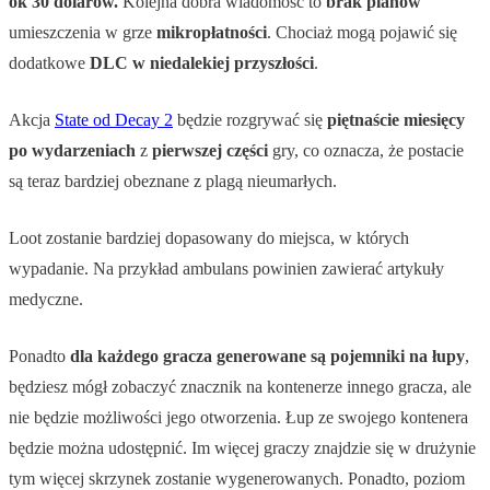
ok 30 dolarów.
Kolejna dobra wiadomość to
brak
planów
umieszczenia w grze
mikropłatności
. Chociaż mogą pojawić się
dodatkowe
DLC
w
niedalekiej
przyszłości
.
Akcja
State od Decay 2
będzie rozgrywać się
piętnaście miesięcy
po
wydarzeniach
z
pierwszej
części
gry, co oznacza, że postacie
są teraz bardziej obeznane z plagą nieumarłych.
Loot zostanie bardziej dopasowany do miejsca, w których
wypadanie. Na przykład ambulans powinien zawierać artykuły
medyczne.
Ponadto
dla każdego
gracza
generowane
są
pojemniki
na
łupy
,
będziesz mógł zobaczyć znacznik na kontenerze innego gracza, ale
nie będzie możliwości jego otworzenia. Łup ze swojego kontenera
będzie można udostępnić. Im więcej graczy znajdzie się w drużynie
tym więcej skrzynek zostanie wygenerowanych. Ponadto, poziom