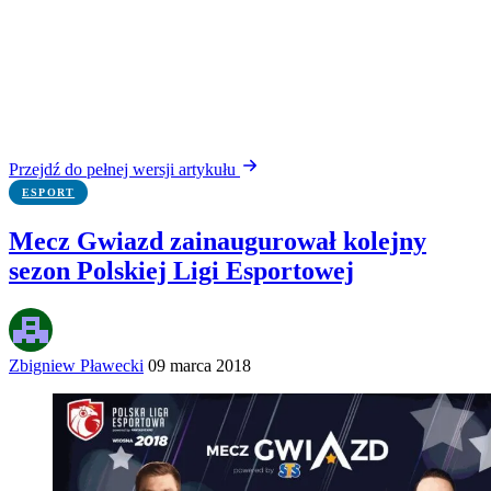
Przejdź do pełnej wersji artykułu
ESPORT
Mecz Gwiazd zainaugurował kolejny
sezon Polskiej Ligi Esportowej
Zbigniew Pławecki
09 marca 2018