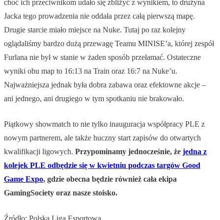
choć ich przeciwnikom udało się zbliżyć z wynikiem, to drużyna
Jacka tego prowadzenia nie oddała przez całą pierwszą mapę.
Drugie starcie miało miejsce na Nuke. Tutaj po raz kolejny
oglądaliśmy bardzo dużą przewagę Teamu MINISE’a, której zespół
Furlana nie był w stanie w żaden sposób przełamać. Ostateczne
wyniki obu map to 16:13 na Train oraz 16:7 na Nuke’u.
Najważniejsza jednak była dobra zabawa oraz efektowne akcje –
ani jednego, ani drugiego w tym spotkaniu nie brakowało.
Piątkowy showmatch to nie tylko inauguracja współpracy PLE z
nowym partnerem, ale także huczny start zapisów do otwartych
kwalifikacji ligowych.
Przypominamy jednocześnie, że
jedna z
kolejek PLE odbędzie się w kwietniu podczas targów Good
Game Expo
, gdzie obecna będzie również cała ekipa
GamingSociety oraz nasze stoisko.
Źródło: Polska Liga Esportowa