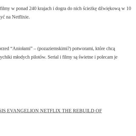
 filmy w ponad 240 krajach i dogra do nich ścieżkę dźwiękową w 10
ć na Netflixie.
y przed “Aniołami” – (pozaziemskimi?) potworami, które chcą
hiki młodych pilotów. Serial i filmy są świetne i polecam je
SIS EVANGELION
NETFLIX
THE REBUILD OF