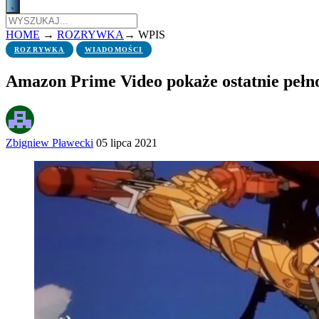
HOME
→
ROZRYWKA
→
WPIS
ROZRYWKA
WIADOMOŚCI
Amazon Prime Video pokaże ostatnie peł
Zbigniew Pławecki
05 lipca 2021