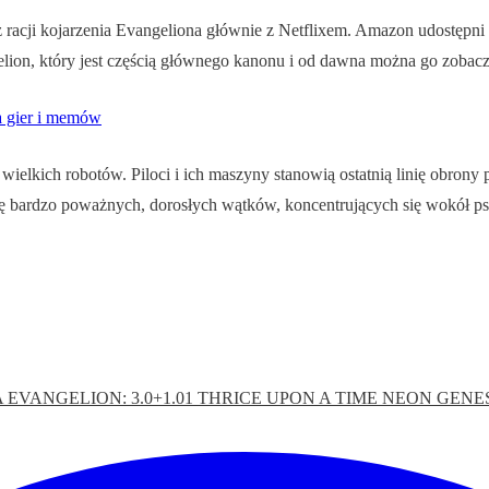
 racji kojarzenia Evangeliona głównie z Netflixem. Amazon udostępni
elion, który jest częścią głównego kanonu i od dawna można go zobaczy
a gier i memów
 wielkich robotów. Piloci i ich maszyny stanowią ostatnią linię obron
ułę bardzo poważnych, dorosłych wątków, koncentrujących się wokół psyc
A
EVANGELION: 3.0+1.01 THRICE UPON A TIME
NEON GENE