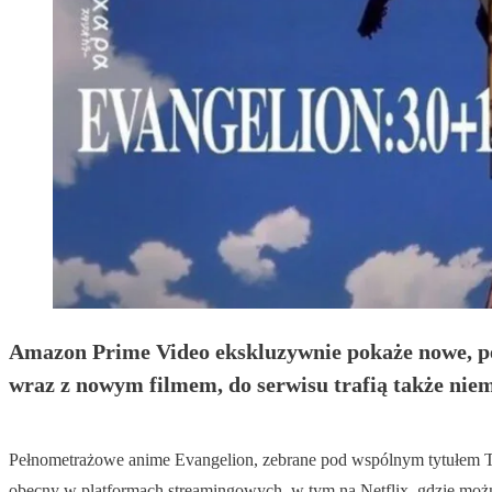
Amazon Prime Video ekskluzywnie pokaże nowe, pe
wraz z nowym filmem, do serwisu trafią także niem
Pełnometrażowe anime Evangelion, zebrane pod wspólnym tytułem The 
obecny w platformach streamingowych, w tym na Netflix, gdzie można