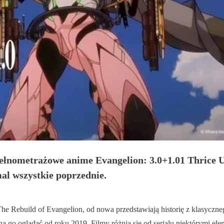
łnometrażowe anime Evangelion: 3.0+1.01 Thrice U
al wszystkie poprzednie.
Rebuild of Evangelion, od nowa przedstawiają historię z klasycznego 
 go oglądać od roku 2019. Filmy różnią się od serialu niektórymi el