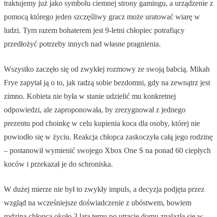
traktujemy już jako symbolu ciemnej strony gamingu, a urządzenie z
pomocą którego jeden szczęśliwy gracz może uratować wiarę w
ludzi. Tym razem bohaterem jest 9-letni chłopiec potrafiący
przedłożyć potrzeby innych nad własne pragnienia.
Wszystko zaczęło się od zwykłej rozmowy ze swoją babcią. Mikah
Frye zapytał ją o to, jak radzą sobie bezdomni, gdy na zewnątrz jest
zimno. Kobieta nie była w stanie udzielić mu konkretnej
odpowiedzi, ale zaproponowała, by zrezygnował z jednego
prezentu pod choinkę w celu kupienia koca dla osoby, której nie
powiodło się w życiu. Reakcja chłopca zaskoczyła całą jego rodzinę
– postanowił wymienić swojego Xbox One S na ponad 60 ciepłych
koców i przekazał je do schroniska.
W dużej mierze nie był to zwykły impuls, a decyzja podjęta przez
wzgląd na wcześniejsze doświadczenie z ubóstwem, bowiem
rodzina chłopca około 3 lata temu po utracie domu znalazła się w