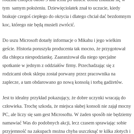
tym samym położeniu. Dziewięciolatek znał to uczucie, kiedy
brakuje czegoś ciepłego do okrycia i dlatego chciał dać bezdomnym
koc, którego nie będą musieli zwrócić.
Do uszu Microsoft dotarły informacje o Mikahu i jego wielkim
geście. Historia poruszyła producenta tak mocno, że przygotował
dla chłopca niespodziankę. Zaaranżował dla niego specjalne
spotkanie w jednym z oddziałów firmy. Przechadzając się z
rodzicami obok sklepu został porwany przez pracownika na
zaplecze, a tam obdarowano go nową konsolą i torbą gadżetów.
Jest to idealny przykład pokazujący, że dobre uczynki wracają do
człowieka. Trochę szkoda, że miejsca słabej konsoli nie zajął mocny
PC, ale liczy się sam gest Microsoftu. W żaden sposób nie będziemy
namawiać Was do podobnych akcji, lecz czasem sprawiając sobie
przyjemność na zakupach można chyba uszczknąć te kilka złotych i