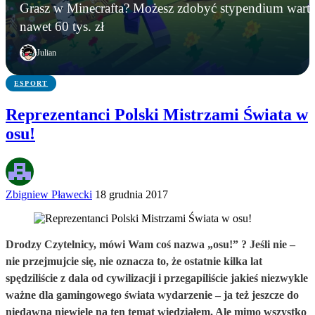
GRY
WIADOMOŚCI
GRY
Grasz w Minecrafta? Możesz zdobyć stypendium wart
Instalowali gry na Steamie, a tracili kryptowaluty.
Microsoft zamyka Xbox Polska? Lokalny oddział
Grasz w Minecrafta? Możesz zdobyć stypendium
nawet 60 tys. zł
FBI zatrzymało podejrzanego
ma zniknąć po niemal 20 latach
warte nawet 60 tys. zł
Julian
ESPORT
Reprezentanci Polski Mistrzami Świata w
osu!
Zbigniew Pławecki
18 grudnia 2017
Drodzy Czytelnicy, mówi Wam coś nazwa „osu!” ? Jeśli nie –
nie przejmujcie się, nie oznacza to, że ostatnie kilka lat
spędziliście z dala od cywilizacji i przegapiliście jakieś niezwykle
ważne dla gamingowego świata wydarzenie – ja też jeszcze do
niedawna niewiele na ten temat wiedziałem. Ale mimo wszystko