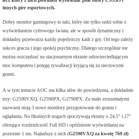
lecz który z nich powinien wyświetlać pole bitwy CS:GO i
innych gier esportowych.
Dobry monitor gamingowy to taki, który nie tylko radzi sobie z
wyświetlaniem cyfrowego świata, ale w sposób dynamiczny i
dokładny przetwarza każdy pojedynczy kadr z gry. Od tego zależy
sukces gracza i jego spokój psychiczny. Dlatego szczególnie nie
można oszczędzać na stacjonarnym ekranie odzwierciedlającym
moc komputera i potęgę rywalizacji kryjącą się za sieciowymi
grami.
A w tym temacie AOC ma kilka słów do powiedzenia, a dokładnie
trzy: G2590VXQ, G2590PX, G2790PX. Za mało zrozumiałymi
nazwami stoją 3 nowe monitory przygotowane do grania i
oglądania. Na fikuśnych nogach spoczywają ekrany o 24,5″ i 27″
oferujące rozdzielczość Full HD i opóźnienie wyświetlania na
poziomie 1 ms. Najtańszy z nich (
G2590VXQ za kwotę
769 zł)