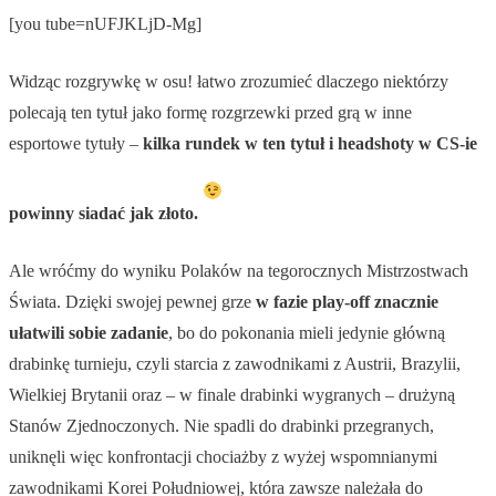
[you tube=nUFJKLjD-Mg]
Widząc rozgrywkę w osu! łatwo zrozumieć dlaczego niektórzy
polecają ten tytuł jako formę rozgrzewki przed grą w inne
esportowe tytuły –
kilka rundek w ten tytuł i headshoty w CS-ie
powinny siadać jak złoto.
Ale wróćmy do wyniku Polaków na tegorocznych Mistrzostwach
Świata. Dzięki swojej pewnej grze
w fazie play-off znacznie
ułatwili sobie zadanie
, bo do pokonania mieli jedynie główną
drabinkę turnieju, czyli starcia z zawodnikami z Austrii, Brazylii,
Wielkiej Brytanii oraz – w finale drabinki wygranych – drużyną
Stanów Zjednoczonych. Nie spadli do drabinki przegranych,
uniknęli więc konfrontacji chociażby z wyżej wspomnianymi
zawodnikami Korei Południowej, która zawsze należała do