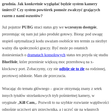
grudnia. Jak konkretnie wyglądać będzie system kamery
śmierci? Czy system powtórek pomoże zwalczyć grających
razem z nami oszustów?
Już pojutrze
PUBG
straci status gry we
wczesnym dostępie
,
prezentując się nam już jako produkt gotowy. Biorąc pod uwagę
stopień optymalizacji kodu uważam osobiście ten termin za niezbyt
ważny dla społeczności graczy. Być może po ostatnich
doniesieniach o
dramatach konsolowych
status ten przyda się studiu
BlueHole
, które przeniesie większą moc przerobową na x-
klockowy port. Zobaczymy, czy nie
odbije się to źle
na rodzinnej,
pecetowej odsłonie. Mam złe przeczucia.
Wracając do tematu głównego – gracze otrzymają znany z setek
innych tytułów strzelankowych tryb pośmiertnej kamery, w
oryginale „
Kill Cam
„. Pozwoli to na szybkie rozwianie wątpliwości
odnośnie uczciwej gry przeciwnika, a i uczyć się na własnych