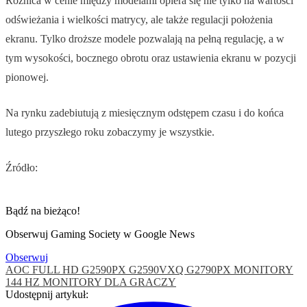
Różnica w cenie między modelami opiera się nie tylko na wartości
odświeżania i wielkości matrycy, ale także regulacji położenia
ekranu. Tylko droższe modele pozwalają na pełną regulację, a w
tym wysokości, bocznego obrotu oraz ustawienia ekranu w pozycji
pionowej.
Na rynku zadebiutują z miesięcznym odstępem czasu i do końca
lutego przyszłego roku zobaczymy je wszystkie.
Źródło:
Bądź na bieżąco!
Obserwuj Gaming Society w Google News
Obserwuj
AOC
FULL HD
G2590PX
G2590VXQ
G2790PX
MONITORY
144 HZ
MONITORY DLA GRACZY
Udostępnij artykuł: