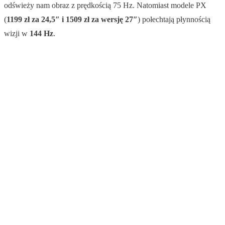
odświeży nam obraz z prędkością 75 Hz. Natomiast modele PX
(
1199 zł za 24,5″ i 1509 zł za wersję 27″
) połechtają płynnością
wizji w
144 Hz
.