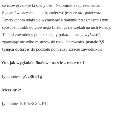
światowej czołówki sceny osu!. Natomiast z reprezentantami
Stanamów przyszło nam się zmierzyć jeszcze raz, ponieważ
Amerykanom udało się wyratować z drabinki przegranych i tym
sposobem trafili do głównego finału, gdzie czekali na nich Polacy.
Tu nasi zawodnicy po raz kolejny pokazali swoją wyższość,
zgarniając nie tylko mistrzowski tytuł, ale również
prawie 2,5
tysiąca dolarów
do podziału pomiędzy sześciu zawodników.
Oto jak wyglądało finałowe starcie – mecz nr 1:
[you tube=-rpVz8ftwTg]
Mecz nr 2:
[you tube=iv1CkRG6UJU]