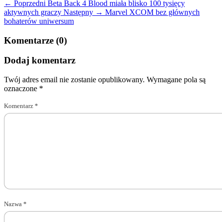
← Poprzedni
Beta Back 4 Blood miała blisko 100 tysięcy
aktywnych graczy
Następny →
Marvel XCOM bez głównych
bohaterów uniwersum
Komentarze (0)
Dodaj komentarz
Twój adres email nie zostanie opublikowany.
Wymagane pola są
oznaczone
*
Komentarz
*
Nazwa
*