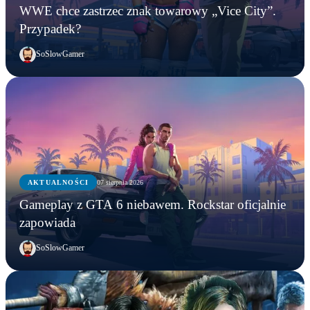
WWE chce zastrzec znak towarowy „Vice City”.
Przypadek?
SoSlowGamer
AKTUALNOŚCI
07 sierpnia 2026
Gameplay z GTA 6 niebawem. Rockstar oficjalnie
zapowiada
SoSlowGamer