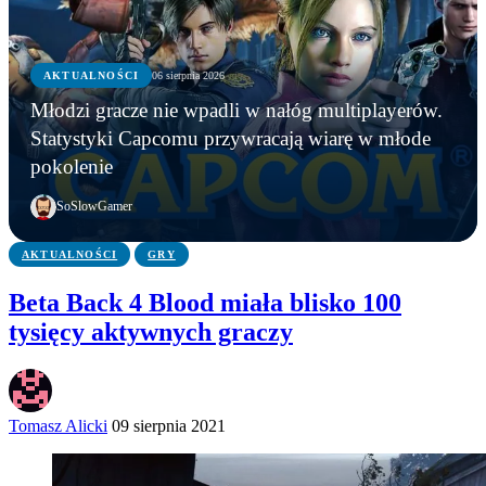
AKTUALNOŚCI
06 sierpnia 2026
AKTUALNOŚCI
Młodzi gracze nie wpadli w nałóg multiplayerów.
AKTUALNOŚCI
AKTUALNOŚCI
Młodzi gracze nie wpadli w nałóg multiplayerów.
Statystyki Capcomu przywracają wiarę w młode
WWE chce zastrzec znak towarowy „Vice City”.
Gameplay z GTA 6 niebawem. Rockstar oficjalnie
Statystyki Capcomu przywracają wiarę w młode
pokolenie
Przypadek?
zapowiada
pokolenie
SoSlowGamer
AKTUALNOŚCI
GRY
Beta Back 4 Blood miała blisko 100
tysięcy aktywnych graczy
Tomasz Alicki
09 sierpnia 2021