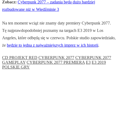
Zobacz:
Cyberpunk 2077 – zadania będą dużo bardziej
rozbudowane niż w Wiedźminie 3
Na ten moment wciąż nie znamy daty premiery Cyberpunk 2077.
Tę najprawdopodobniej poznamy na targach E3 2019 w Los
Angeles, które odbędą się w czerwcu. Polskie studio zapowiedziało,
że
będzie to jedna z najważniejszych imprez w ich historii
.
CD PROJEKT RED
CYBERPUNK 2077
CYBERPUNK 2077
GAMEPLAY
CYBERPUNK 2077 PREMIERA
E3
E3 2019
POLSKIE GRY