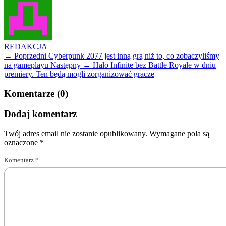
REDAKCJA
← Poprzedni
Cyberpunk 2077 jest inną grą niż to, co zobaczyliśmy
na gameplayu
Następny →
Halo Infinite bez Battle Royale w dniu
premiery. Ten będą mogli zorganizować gracze
Komentarze (0)
Dodaj komentarz
Twój adres email nie zostanie opublikowany.
Wymagane pola są
oznaczone
*
Komentarz
*