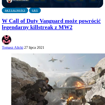
SoSlowGamer
AKTUALNOŚCI
GRY
W Call of Duty Vanguard może powrócić
legendarny killstreak z MW2
Tomasz Alicki
27 lipca 2021