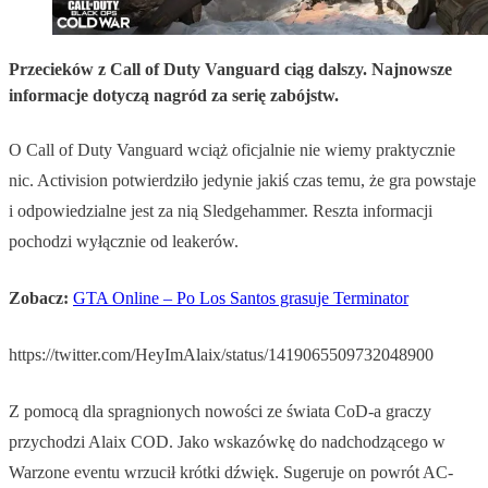
Przecieków z Call of Duty Vanguard ciąg dalszy. Najnowsze
informacje dotyczą nagród za serię zabójstw.
O Call of Duty Vanguard wciąż oficjalnie nie wiemy praktycznie
nic. Activision potwierdziło jedynie jakiś czas temu, że gra powstaje
i odpowiedzialne jest za nią Sledgehammer. Reszta informacji
pochodzi wyłącznie od leakerów.
Zobacz:
GTA Online – Po Los Santos grasuje Terminator
https://twitter.com/HeyImAlaix/status/1419065509732048900
Z pomocą dla spragnionych nowości ze świata CoD-a graczy
przychodzi Alaix COD. Jako wskazówkę do nadchodzącego w
Warzone eventu wrzucił krótki dźwięk. Sugeruje on powrót AC-