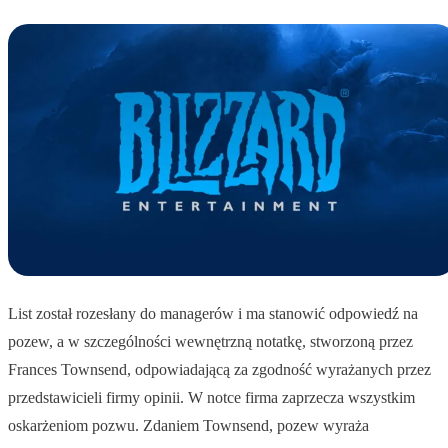
List został rozesłany do managerów i ma stanowić odpowiedź na
pozew, a w szczególności wewnętrzną notatkę, stworzoną przez
Frances Townsend, odpowiadającą za zgodność wyrażanych przez
przedstawicieli firmy opinii. W notce firma zaprzecza wszystkim
oskarżeniom pozwu. Zdaniem Townsend, pozew wyraża