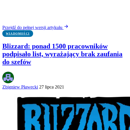
Przejdź do pełnej wersji artykułu
WIADOMOŚCI
Blizzard: ponad 1500 pracowników
podpisało list, wyrażający brak zaufania
do szefów
Zbigniew Pławecki
27 lipca 2021