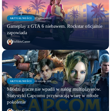
AKTUALNOŚCI
07 sierpnia 2026
Gameplay z GTA 6 niebawem. Rockstar oficjalnie
zapowiada
SoSlowGamer
AKTUALNOŚCI
06 sierpnia 2026
AKTUALNOŚCI
Młodzi gracze nie wpadli w nałóg multiplayerów.
AKTUALNOŚCI
AKTUALNOŚCI
Młodzi gracze nie wpadli w nałóg multiplayerów.
Statystyki Capcomu przywracają wiarę w młode
WWE chce zastrzec znak towarowy „Vice City”.
Gameplay z GTA 6 niebawem. Rockstar oficjalnie
Statystyki Capcomu przywracają wiarę w młode
pokolenie
Przypadek?
zapowiada
pokolenie