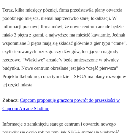
Teraz, kilka miesięcy później, firma przedstawiła plany otwarcia
podobnego miejsca, niemal naprzeciwko starej lokalizacji. W
informacji prasowej firma mówi, że nowe centrum arcade będzie
miało 3 piętra z grami, a najwyższe ma mieścić kawiarnię. Jednak
wspomniane 3 piętra mają się składać głównie z gier typu “crane”,
czyli sterowanych przez graczy dźwigów, losujących nagrody
rzeczowe. “Właściwe” arcade’y będą umieszczone w piwnicy
budynku. Nowe centrum określane jest jako “część pierwsza”
Projektu Ikebukuro, co za tym idzie – SEGA ma plany rozwoju w
tej części miasta.
Zobacz:
Capcom proponuje graczom powrót do przeszłości w
Capcom Arcade Stadium
Informacje o zamknięciu starego centrum i otwarciu nowego
pojawiły się około rok po tym, jak SEGA sprzedała większość