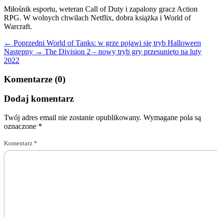
Miłośnik esportu, weteran Call of Duty i zapalony gracz Action
RPG. W wolnych chwilach Netflix, dobra książka i World of
Warcraft.
← Poprzedni
World of Tanks: w grze pojawi się tryb Halloween
Następny →
The Division 2 – nowy tryb gry przesunięto na luty
2022
Komentarze (0)
Dodaj komentarz
Twój adres email nie zostanie opublikowany.
Wymagane pola są
oznaczone
*
Komentarz
*