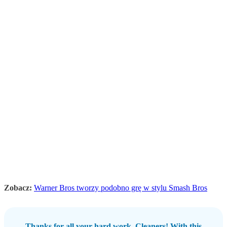
Zobacz:
Warner Bros tworzy podobno grę w stylu Smash Bros
Thanks for all your hard work, Cleaners! With this