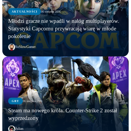
AKTUALNOŚCI
06 sierpnia 2026
Młodzi gracze nie wpadli w nałóg multiplayerów.
Statystyki Capcomu przywracają wiarę w młode
pokolenie
SoSlowGamer
GRY
06 sierpnia 2026
Steam ma nowego króla. Counter-Strike 2 został
wyprzedzony
Julian