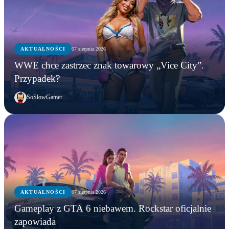
AKTUALNOŚCI
07 sierpnia 2026
WWE chce zastrzec znak towarowy „Vice City”.
Przypadek?
SoSlowGamer
AKTUALNOŚCI
07 sierpnia 2026
Gameplay z GTA 6 niebawem. Rockstar oficjalnie
zapowiada