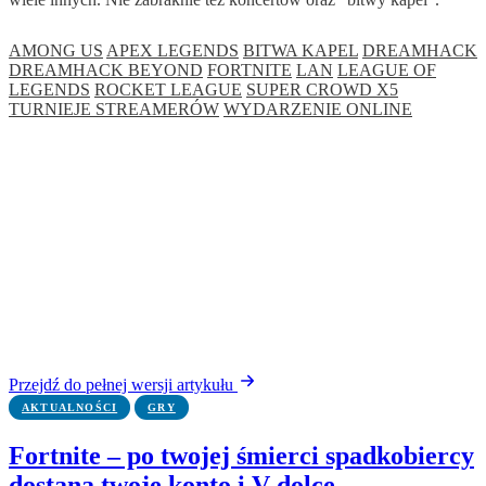
AMONG US
APEX LEGENDS
BITWA KAPEL
DREAMHACK
DREAMHACK BEYOND
FORTNITE
LAN
LEAGUE OF
LEGENDS
ROCKET LEAGUE
SUPER CROWD X5
TURNIEJE STREAMERÓW
WYDARZENIE ONLINE
Przejdź do pełnej wersji artykułu
AKTUALNOŚCI
GRY
Fortnite – po twojej śmierci spadkobiercy
dostaną twoje konto i V-dolce