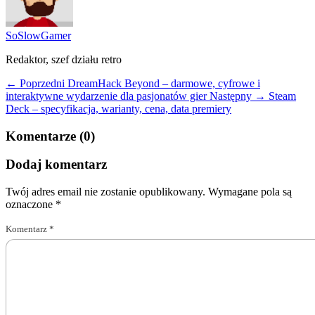
SoSlowGamer
Redaktor, szef działu retro
← Poprzedni
DreamHack Beyond – darmowe, cyfrowe i
interaktywne wydarzenie dla pasjonatów gier
Następny →
Steam
Deck – specyfikacja, warianty, cena, data premiery
Komentarze (0)
Dodaj komentarz
Twój adres email nie zostanie opublikowany.
Wymagane pola są
oznaczone
*
Komentarz
*