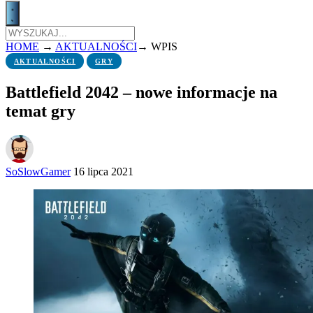
HOME
→
AKTUALNOŚCI
→
WPIS
AKTUALNOŚCI
GRY
Battlefield 2042 – nowe informacje na
temat gry
SoSlowGamer
16 lipca 2021