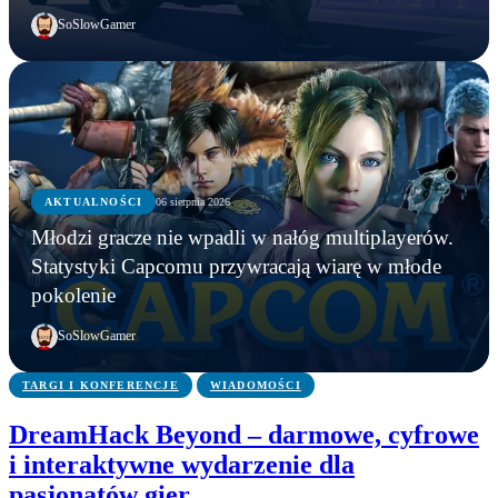
SoSlowGamer
AKTUALNOŚCI
06 sierpnia 2026
AKTUALNOŚCI
Młodzi gracze nie wpadli w nałóg multiplayerów.
AKTUALNOŚCI
AKTUALNOŚCI
Młodzi gracze nie wpadli w nałóg multiplayerów.
Statystyki Capcomu przywracają wiarę w młode
WWE chce zastrzec znak towarowy „Vice City”.
Gameplay z GTA 6 niebawem. Rockstar oficjalnie
Statystyki Capcomu przywracają wiarę w młode
pokolenie
Przypadek?
zapowiada
pokolenie
SoSlowGamer
TARGI I KONFERENCJE
WIADOMOŚCI
DreamHack Beyond – darmowe, cyfrowe
i interaktywne wydarzenie dla
pasjonatów gier