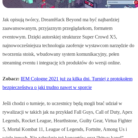
Jak opisują twórcy, DreamHack Beyond ma być najbardziej
zaawansowanym, przyjaznym przeglądarkom, formatem
eventowym. Dzięki autorskiej strukturze Super Crowd X5,
najnowocześniejsza technologia zaoferuje wystawcom narzędzie do
tworzenia stoisk, wbudowany system komunikacyjny, pełen
streaming eventu i integrację ich produktów do wersji online.
Zobacz:
IEM Cologne 2021 już za kilka dni. Turniej z protokołem
bezpieczeństwa o jaki trudno nawet w sporcie
Jeśli chodzi o turnieje, to uczestnicy będą mogli brać udział w
rywalizacji w takich jak na przykład Fall Guys, Call of Duty, Apex
Legends, Rocket League, Hearthstone, Guilty Gear, Virtua Fighter
5, Mortal Kombat 11, League of Legends, Fortnite, Among Us i
wiele innych. Nie zabraknie też koncertów oraz “bitwy kapel”.