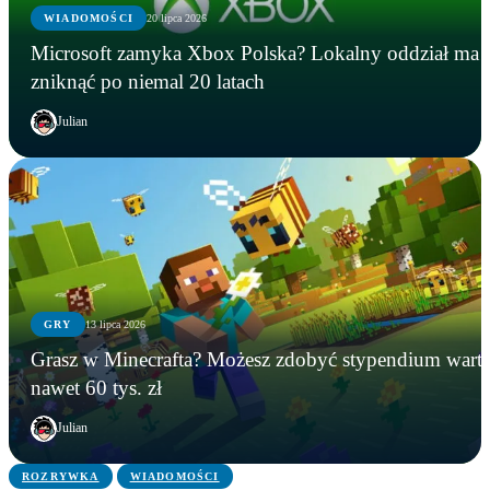
WIADOMOŚCI
20 lipca 2026
Microsoft zamyka Xbox Polska? Lokalny oddział ma
zniknąć po niemal 20 latach
Julian
GRY
13 lipca 2026
GRY
WIADOMOŚCI
GRY
Grasz w Minecrafta? Możesz zdobyć stypendium wart
Instalowali gry na Steamie, a tracili kryptowaluty.
Microsoft zamyka Xbox Polska? Lokalny oddział
Grasz w Minecrafta? Możesz zdobyć stypendium
nawet 60 tys. zł
FBI zatrzymało podejrzanego
ma zniknąć po niemal 20 latach
warte nawet 60 tys. zł
Julian
ROZRYWKA
WIADOMOŚCI