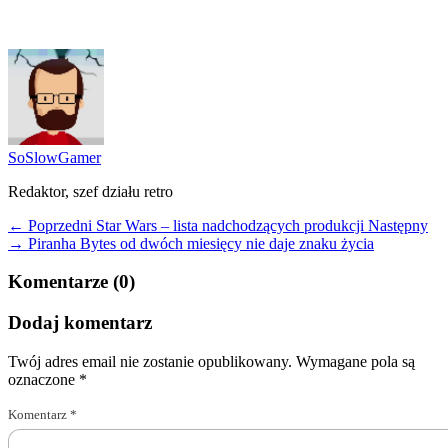
SoSlowGamer
Redaktor, szef działu retro
← Poprzedni
Star Wars – lista nadchodzących produkcji
Następny
→
Piranha Bytes od dwóch miesięcy nie daje znaku życia
Komentarze (0)
Dodaj komentarz
Twój adres email nie zostanie opublikowany.
Wymagane pola są
oznaczone
*
Komentarz
*