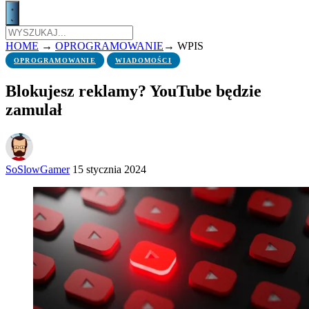
HOME
→
OPROGRAMOWANIE
→
WPIS
OPROGRAMOWANIE
WIADOMOŚCI
Blokujesz reklamy? YouTube będzie
zamulał
SoSlowGamer
15 stycznia 2024