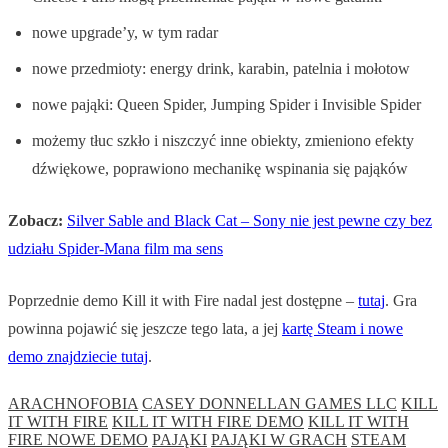
nowe upgrade’y, w tym radar
nowe przedmioty: energy drink, karabin, patelnia i mołotow
nowe pająki: Queen Spider, Jumping Spider i Invisible Spider
możemy tłuc szkło i niszczyć inne obiekty, zmieniono efekty
dźwiękowe, poprawiono mechanikę wspinania się pająków
Zobacz:
Silver Sable and Black Cat – Sony nie jest pewne czy bez
udziału Spider-Mana film ma sens
Poprzednie demo Kill it with Fire nadal jest dostępne –
tutaj
. Gra
powinna pojawić się jeszcze tego lata, a jej
kartę Steam i nowe
demo znajdziecie tutaj
.
ARACHNOFOBIA
CASEY DONNELLAN GAMES LLC
KILL
IT WITH FIRE
KILL IT WITH FIRE DEMO
KILL IT WITH
FIRE NOWE DEMO
PAJĄKI
PAJĄKI W GRACH
STEAM