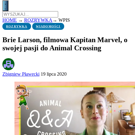
HOME
→
ROZRYWKA
→
WPIS
ROZRYWKA
WIADOMOŚCI
Brie Larson, filmowa Kapitan Marvel, o
swojej pasji do Animal Crossing
Zbigniew Pławecki
19 lipca 2020