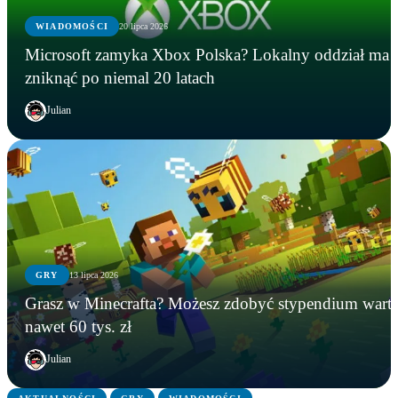
WIADOMOŚCI
20 lipca 2026
Microsoft zamyka Xbox Polska? Lokalny oddział ma
zniknąć po niemal 20 latach
Julian
GRY
13 lipca 2026
GRY
WIADOMOŚCI
GRY
Grasz w Minecrafta? Możesz zdobyć stypendium wart
Instalowali gry na Steamie, a tracili kryptowaluty.
Microsoft zamyka Xbox Polska? Lokalny oddział
Grasz w Minecrafta? Możesz zdobyć stypendium
nawet 60 tys. zł
FBI zatrzymało podejrzanego
ma zniknąć po niemal 20 latach
warte nawet 60 tys. zł
Julian