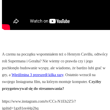
A czemu na początku wspomniałem też o Henrym Cavillu, odtwócy
roli Supermana i Geralta? Nie wiemy co prawda czy i jego
pochłonęło budowanie wyspy, ale wiadomo, że bardzo lubi grać w
gry, a
Wiedźmina 3 przeszedł kilka razy
. Ostatnio wrzucił na
swojego Instagrama film, na którym montuje komputer.
Czyżby
przygotowywał się do streamowania?
https://www.instagram.com/tv/CCs-N1Eh2Z5/?
igshid=1gx81ee44p2hq