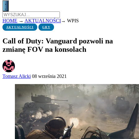
HOME
→
AKTUALNOŚCI
→
WPIS
AKTUALNOŚCI
GRY
Call of Duty: Vanguard pozwoli na
zmianę FOV na konsolach
Tomasz Alicki
08 września 2021