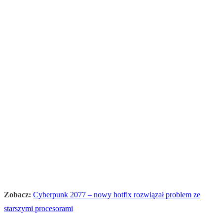
Zobacz:
Cyberpunk 2077 – nowy hotfix rozwiązał problem ze
starszymi procesorami