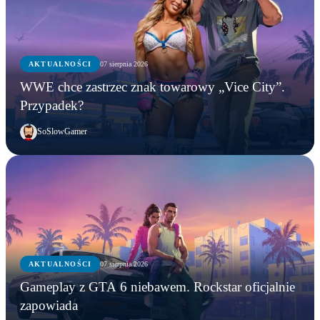
AKTUALNOŚCI
07 sierpnia 2026
WWE chce zastrzec znak towarowy „Vice City”.
Przypadek?
SoSlowGamer
AKTUALNOŚCI
07 sierpnia 2026
Gameplay z GTA 6 niebawem. Rockstar oficjalnie
zapowiada