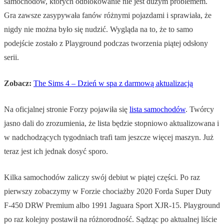
samochodów, których odblokowanie nie jest dużym problemem.
Gra zawsze zasypywała fanów różnymi pojazdami i sprawiała, że
nigdy nie można było się nudzić. Wygląda na to, że to samo
podejście zostało z Playground podczas tworzenia piątej odsłony
serii.
Zobacz:
The Sims 4 – Dzień w spa z darmową aktualizacją
Na oficjalnej stronie Forzy pojawiła się
lista samochodów
. Twórcy
jasno dali do zrozumienia, że lista będzie stopniowo aktualizowana i
w nadchodzących tygodniach trafi tam jeszcze więcej maszyn. Już
teraz jest ich jednak dosyć sporo.
Kilka samochodów zaliczy swój debiut w piątej części. Po raz
pierwszy zobaczymy w Forzie chociażby 2020 Forda Super Duty
F-450 DRW Premium albo 1991 Jaguara Sport XJR-15. Playground
po raz kolejny postawił na różnorodność. Sądząc po aktualnej liście