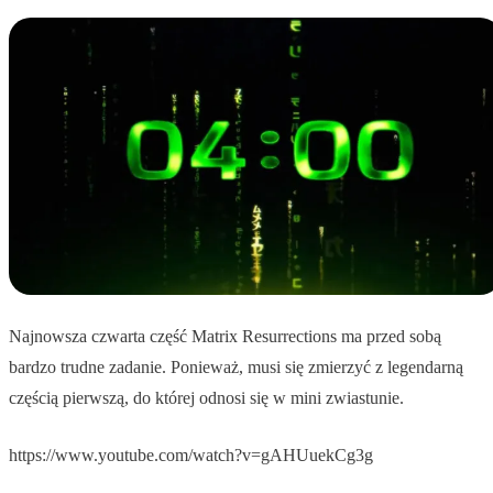
Najnowsza czwarta część Matrix Resurrections ma przed sobą
bardzo trudne zadanie. Ponieważ, musi się zmierzyć z legendarną
częścią pierwszą, do której odnosi się w mini zwiastunie.
https://www.youtube.com/watch?v=gAHUuekCg3g