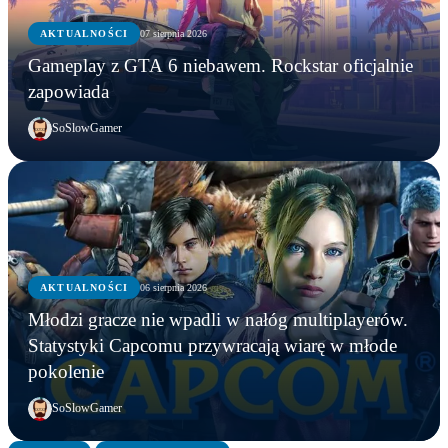
AKTUALNOŚCI
07 sierpnia 2026
Gameplay z GTA 6 niebawem. Rockstar oficjalnie
zapowiada
SoSlowGamer
AKTUALNOŚCI
06 sierpnia 2026
AKTUALNOŚCI
Młodzi gracze nie wpadli w nałóg multiplayerów.
AKTUALNOŚCI
AKTUALNOŚCI
Młodzi gracze nie wpadli w nałóg multiplayerów.
Statystyki Capcomu przywracają wiarę w młode
WWE chce zastrzec znak towarowy „Vice City”.
Gameplay z GTA 6 niebawem. Rockstar oficjalnie
Statystyki Capcomu przywracają wiarę w młode
pokolenie
Przypadek?
zapowiada
pokolenie
SoSlowGamer