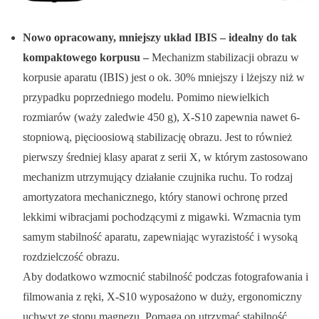
Nowo opracowany, mniejszy układ IBIS – idealny do tak
kompaktowego korpusu –
Mechanizm stabilizacji obrazu w
korpusie aparatu (IBIS) jest o ok. 30% mniejszy i lżejszy niż w
przypadku poprzedniego modelu. Pomimo niewielkich
rozmiarów (waży zaledwie 450 g), X-S10 zapewnia nawet 6-
stopniową, pięcioosiową stabilizację obrazu. Jest to również
pierwszy średniej klasy aparat z serii X, w którym zastosowano
mechanizm utrzymujący działanie czujnika ruchu. To rodzaj
amortyzatora mechanicznego, który stanowi ochronę przed
lekkimi wibracjami pochodzącymi z migawki. Wzmacnia tym
samym stabilność aparatu, zapewniając wyrazistość i wysoką
rozdzielczość obrazu.
Aby dodatkowo wzmocnić stabilność podczas fotografowania i
filmowania z ręki, X-S10 wyposażono w duży, ergonomiczny
uchwyt ze stopu magnezu. Pomaga on utrzymać stabilność