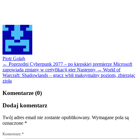
Piotr Gołąb
← Poprzedni
Cyberpunk 2077 – po kiepskiej premierze Microsoft
zapowiada zmiany w certyfikacji gier
Następny →
World of
Warcraft: Shadowlands – gracz wbił maksymalny poziom, zbierając
zioła
Komentarze (0)
Dodaj komentarz
Twój adres email nie zostanie opublikowany.
Wymagane pola są
oznaczone
*
Komentarz
*