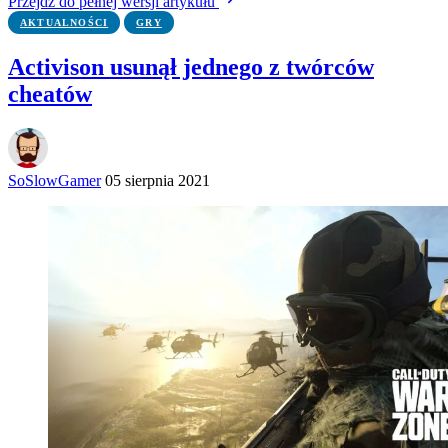
Przejdź do pełnej wersji artykułu
AKTUALNOŚCI
GRY
Activison usunął jednego z twórców
cheatów
SoSlowGamer
05 sierpnia 2021