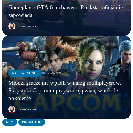
Gameplay z GTA 6 niebawem. Rockstar oficjalnie
zapowiada
SoSlowGamer
AKTUALNOŚCI
06 sierpnia 2026
AKTUALNOŚCI
Młodzi gracze nie wpadli w nałóg multiplayerów.
AKTUALNOŚCI
AKTUALNOŚCI
Młodzi gracze nie wpadli w nałóg multiplayerów.
Statystyki Capcomu przywracają wiarę w młode
WWE chce zastrzec znak towarowy „Vice City”.
Gameplay z GTA 6 niebawem. Rockstar oficjalnie
Statystyki Capcomu przywracają wiarę w młode
pokolenie
Przypadek?
zapowiada
pokolenie
SoSlowGamer
GRY
PROMOCJE