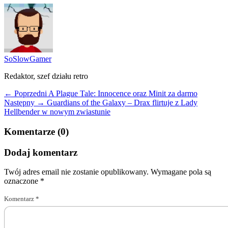
SoSlowGamer
Redaktor, szef działu retro
← Poprzedni
A Plague Tale: Innocence oraz Minit za darmo
Następny →
Guardians of the Galaxy – Drax flirtuje z Lady
Hellbender w nowym zwiastunie
Komentarze (0)
Dodaj komentarz
Twój adres email nie zostanie opublikowany.
Wymagane pola są
oznaczone
*
Komentarz
*