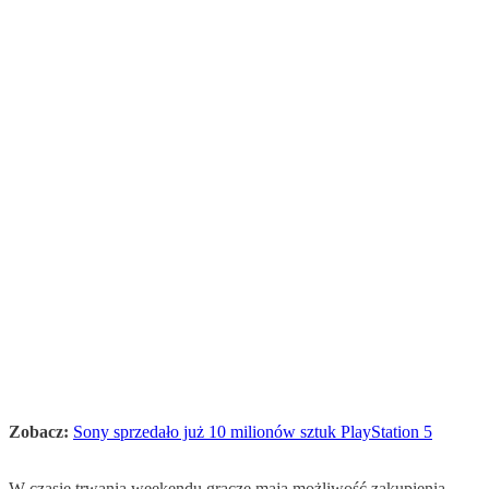
Zobacz:
Sony sprzedało już 10 milionów sztuk PlayStation 5
W czasie trwania weekendu gracze mają możliwość zakupienia