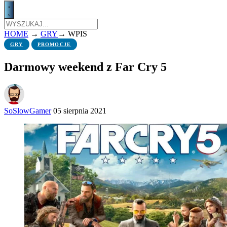
HOME
→
GRY
→
WPIS
GRY
PROMOCJE
Darmowy weekend z Far Cry 5
SoSlowGamer
05 sierpnia 2021