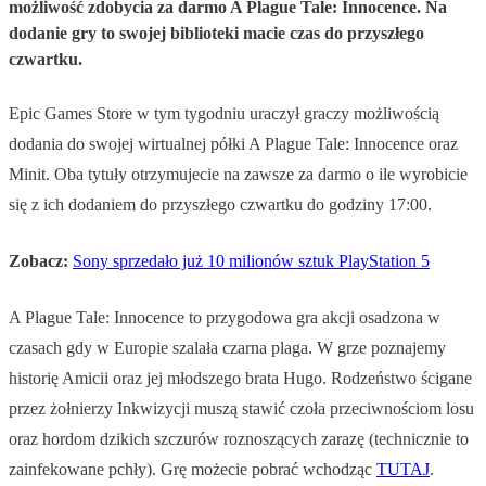
możliwość zdobycia za darmo A Plague Tale: Innocence. Na
dodanie gry to swojej biblioteki macie czas do przyszłego
czwartku.
Epic Games Store w tym tygodniu uraczył graczy możliwością
dodania do swojej wirtualnej półki A Plague Tale: Innocence oraz
Minit. Oba tytuły otrzymujecie na zawsze za darmo o ile wyrobicie
się z ich dodaniem do przyszłego czwartku do godziny 17:00.
Zobacz:
Sony sprzedało już 10 milionów sztuk PlayStation 5
A Plague Tale: Innocence to przygodowa gra akcji osadzona w
czasach gdy w Europie szalała czarna plaga. W grze poznajemy
historię Amicii oraz jej młodszego brata Hugo. Rodzeństwo ścigane
przez żołnierzy Inkwizycji muszą stawić czoła przeciwnościom losu
oraz hordom dzikich szczurów roznoszących zarazę (technicznie to
zainfekowane pchły). Grę możecie pobrać wchodząc
TUTAJ
.