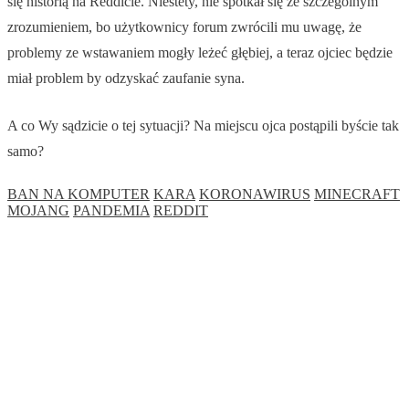
się historią na Reddicie. Niestety, nie spotkał się ze szczególnym
zrozumieniem, bo użytkownicy forum zwrócili mu uwagę, że
problemy ze wstawaniem mogły leżeć głębiej, a teraz ojciec będzie
miał problem by odzyskać zaufanie syna.
A co Wy sądzicie o tej sytuacji? Na miejscu ojca postąpili byście tak
samo?
BAN NA KOMPUTER
KARA
KORONAWIRUS
MINECRAFT
MOJANG
PANDEMIA
REDDIT