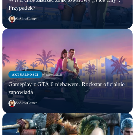
Przypadek?
SoSlowGamer
AKTUALNOŚCI
07 sierpnia 2026
Gameplay z GTA 6 niebawem. Rockstar oficjalnie
zapowiada
SoSlowGamer