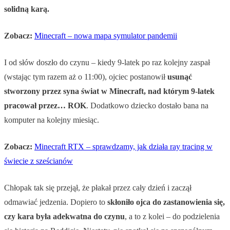
solidną karą.
Zobacz:
Minecraft – nowa mapa symulator pandemii
I od słów doszło do czynu – kiedy 9-latek po raz kolejny zaspał
(wstając tym razem aż o 11:00), ojciec postanowił
usunąć
stworzony przez syna świat w Minecraft, nad którym 9-latek
pracował przez… ROK
. Dodatkowo dziecko dostało bana na
komputer na kolejny miesiąc.
Zobacz:
Minecraft RTX – sprawdzamy, jak działa ray tracing w
świecie z sześcianów
Chłopak tak się przejął, że płakał przez cały dzień i zaczął
odmawiać jedzenia. Dopiero to
skłoniło ojca do zastanowienia się,
czy kara była adekwatna do czynu
, a to z kolei – do podzielenia