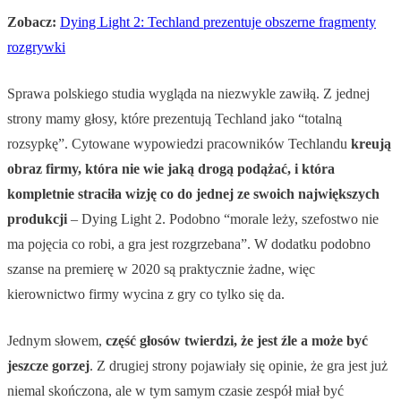
Zobacz:
Dying Light 2: Techland prezentuje obszerne fragmenty
rozgrywki
Sprawa polskiego studia wygląda na niezwykle zawiłą. Z jednej
strony mamy głosy, które prezentują Techland jako “totalną
rozsypkę”. Cytowane wypowiedzi pracowników Techlandu
kreują
obraz firmy, która nie wie jaką drogą podążać, i która
kompletnie straciła wizję co do jednej ze swoich największych
produkcji
– Dying Light 2. Podobno “morale leży, szefostwo nie
ma pojęcia co robi, a gra jest rozgrzebana”. W dodatku podobno
szanse na premierę w 2020 są praktycznie żadne, więc
kierownictwo firmy wycina z gry co tylko się da.
Jednym słowem,
część głosów twierdzi, że jest źle a może być
jeszcze gorzej
. Z drugiej strony pojawiały się opinie, że gra jest już
niemal skończona, ale w tym samym czasie zespół miał być