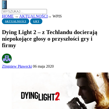
HOME
→
AKTUALNOŚCI
→
WPIS
AKTUALNOŚCI
GRY
Dying Light 2 – z Techlandu docierają
niepokojące głosy o przyszłości gry i
firmy
Zbigniew Pławecki
06 maja 2020