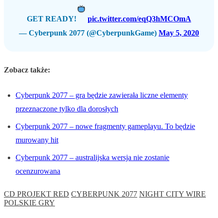
GET READY!
pic.twitter.com/eqQ3hMCOmA
— Cyberpunk 2077 (@CyberpunkGame)
May 5, 2020
Zobacz także:
Cyberpunk 2077 – gra będzie zawierała liczne elementy
przeznaczone tylko dla dorosłych
Cyberpunk 2077 – nowe fragmenty gameplayu. To będzie
murowany hit
Cyberpunk 2077 – australijska wersja nie zostanie
ocenzurowana
CD PROJEKT RED
CYBERPUNK 2077
NIGHT CITY WIRE
POLSKIE GRY