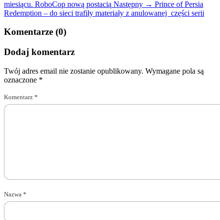
miesiącu. RoboCop nową postacią
Następny →
Prince of Persia
Redemption – do sieci trafiły materiały z anulowanej części serii
Komentarze (0)
Dodaj komentarz
Twój adres email nie zostanie opublikowany.
Wymagane pola są
oznaczone
*
Komentarz
*
Nazwa
*