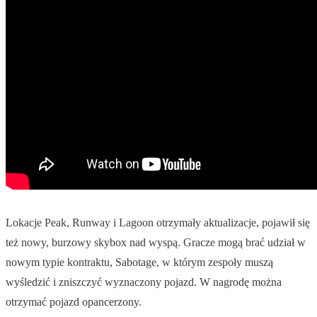
Lokacje Peak, Runway i Lagoon otrzymały aktualizacje, pojawił się
też nowy, burzowy skybox nad wyspą. Gracze mogą brać udział w
nowym typie kontraktu, Sabotage, w którym zespoły muszą
wyśledzić i zniszczyć wyznaczony pojazd. W nagrodę można
otrzymać pojazd opancerzony.