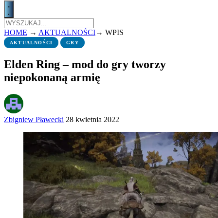
HOME
→
AKTUALNOŚCI
→
WPIS
AKTUALNOŚCI
GRY
Elden Ring – mod do gry tworzy
niepokonaną armię
Zbigniew Pławecki
28 kwietnia 2022