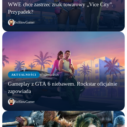
WWE chce zastrzec znak towarowy „Vice City”.
Przypadek?
SoSlowGamer
AKTUALNOŚCI
07 sierpnia 2026
Gameplay z GTA 6 niebawem. Rockstar oficjalnie
zapowiada
SoSlowGamer