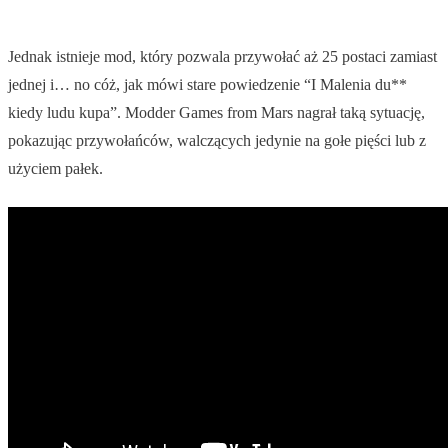
Jednak istnieje mod, który pozwala przywołać aż 25 postaci zamiast
jednej i… no cóż, jak mówi stare powiedzenie “I Malenia du**
kiedy ludu kupa”. Modder Games from Mars nagrał taką sytuację,
pokazując przywołańców, walczących jedynie na gołe pięści lub z
użyciem pałek.