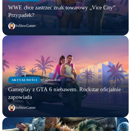
WWE chce zastrzec znak towarowy „Vice City”.
Przypadek?
SoSlowGamer
AKTUALNOŚCI
07 sierpnia 2026
Gameplay z GTA 6 niebawem. Rockstar oficjalnie
zapowiada
SoSlowGamer