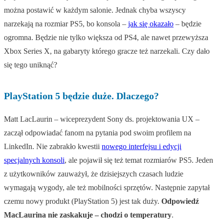
można postawić w każdym salonie. Jednak chyba wszyscy
narzekają na rozmiar PS5, bo konsola –
jak się okazało
– będzie
ogromna. Będzie nie tylko większa od PS4, ale nawet przewyższa
Xbox Series X, na gabaryty którego gracze też narzekali. Czy dało
się tego uniknąć?
PlayStation 5 będzie duże. Dlaczego?
Matt LacLaurin – wiceprezydent Sony ds. projektowania UX –
zaczął odpowiadać fanom na pytania pod swoim profilem na
LinkedIn. Nie zabrakło kwestii
nowego interfejsu i edycji
specjalnych konsoli
, ale pojawił się też temat rozmiarów PS5. Jeden
z użytkowników zauważył, że dzisiejszych czasach ludzie
wymagają wygody, ale też mobilności sprzętów. Następnie zapytał
czemu nowy produkt (PlayStation 5) jest tak duży.
Odpowiedź
MacLaurina nie zaskakuje – chodzi o temperatury
.