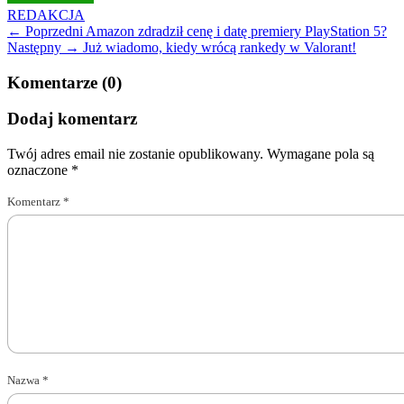
REDAKCJA
← Poprzedni
Amazon zdradził cenę i datę premiery PlayStation 5?
Następny →
Już wiadomo, kiedy wrócą rankedy w Valorant!
Komentarze (0)
Dodaj komentarz
Twój adres email nie zostanie opublikowany.
Wymagane pola są
oznaczone
*
Komentarz
*
Nazwa
*