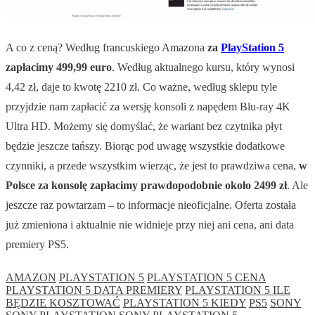
A co z ceną? Według francuskiego Amazona
za
PlayStation 5
zapłacimy 499,99 euro
. Według aktualnego kursu, który wynosi
4,42 zł, daje to kwotę 2210 zł. Co ważne, według sklepu tyle
przyjdzie nam zapłacić za wersję konsoli z napędem Blu-ray 4K
Ultra HD. Możemy się domyślać, że wariant bez czytnika płyt
będzie jeszcze tańszy. Biorąc pod uwagę wszystkie dodatkowe
czynniki, a przede wszystkim wierząc, że jest to prawdziwa cena,
w
Polsce za konsolę zapłacimy prawdopodobnie około 2499 zł
. Ale
jeszcze raz powtarzam – to informacje nieoficjalne. Oferta została
już zmieniona i aktualnie nie widnieje przy niej ani cena, ani data
premiery PS5.
AMAZON
PLAYSTATION 5
PLAYSTATION 5 CENA
PLAYSTATION 5 DATA PREMIERY
PLAYSTATION 5 ILE
BĘDZIE KOSZTOWAĆ
PLAYSTATION 5 KIEDY
PS5
SONY