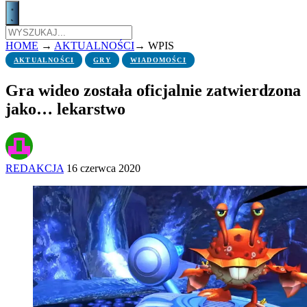
HOME
→
AKTUALNOŚCI
→
WPIS
AKTUALNOŚCI
GRY
WIADOMOŚCI
Gra wideo została oficjalnie zatwierdzona
jako… lekarstwo
REDAKCJA
16 czerwca 2020