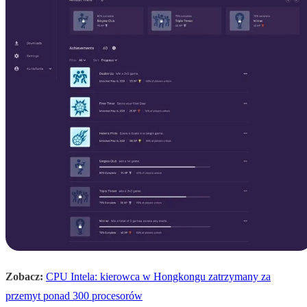
Zobacz:
CPU Intela: kierowca w Hongkongu zatrzymany za
przemyt ponad 300 procesorów