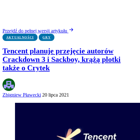
Przejdź do pełnej wersji artykułu
AKTUALNOŚCI
GRY
Tencent planuje przejęcie autorów
Crackdown 3 i Sackboy, krążą plotki
także o Crytek
Zbigniew Pławecki
20 lipca 2021