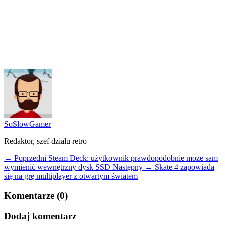
SoSlowGamer
Redaktor, szef działu retro
← Poprzedni
Steam Deck: użytkownik prawdopodobnie może sam
wymienić wewnętrzny dysk SSD
Następny →
Skate 4 zapowiada
się na grę multiplayer z otwartym światem
Komentarze (0)
Dodaj komentarz