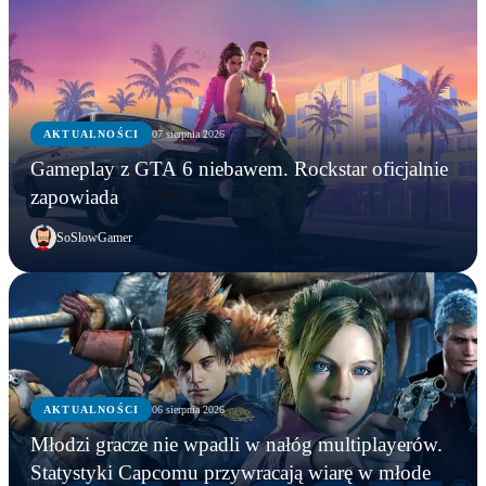
AKTUALNOŚCI
07 sierpnia 2026
Gameplay z GTA 6 niebawem. Rockstar oficjalnie
zapowiada
SoSlowGamer
AKTUALNOŚCI
06 sierpnia 2026
AKTUALNOŚCI
Młodzi gracze nie wpadli w nałóg multiplayerów.
AKTUALNOŚCI
AKTUALNOŚCI
Młodzi gracze nie wpadli w nałóg multiplayerów.
Statystyki Capcomu przywracają wiarę w młode