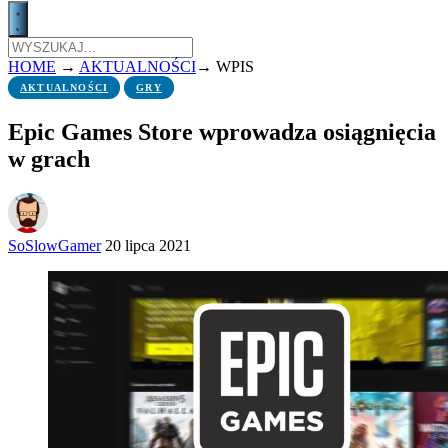
HOME
→
AKTUALNOŚCI
→
WPIS
AKTUALNOŚCI
GRY
Epic Games Store wprowadza osiągnięcia
w grach
SoSlowGamer
20 lipca 2021