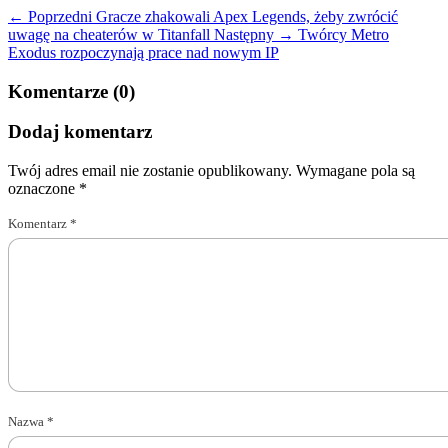
← Poprzedni
Gracze zhakowali Apex Legends, żeby zwrócić
uwagę na cheaterów w Titanfall
Następny →
Twórcy Metro
Exodus rozpoczynają prace nad nowym IP
Komentarze (0)
Dodaj komentarz
Twój adres email nie zostanie opublikowany.
Wymagane pola są
oznaczone
*
Komentarz
*
Nazwa
*