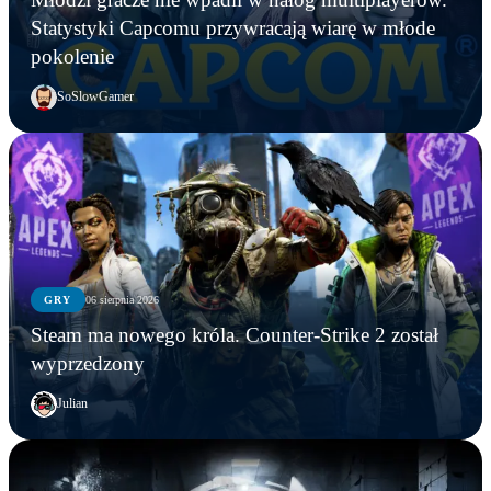
Statystyki Capcomu przywracają wiarę w młode
pokolenie
SoSlowGamer
GRY
06 sierpnia 2026
Steam ma nowego króla. Counter-Strike 2 został
wyprzedzony
Julian