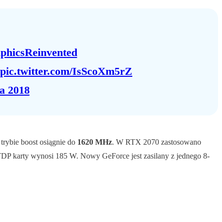
phicsReinvented
pic.twitter.com/IsScoXm5rZ
a 2018
trybie boost osiągnie do
1620 MHz
. W RTX 2070 zastosowano
TDP karty wynosi 185 W. Nowy GeForce jest zasilany z jednego 8-