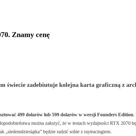
070. Znamy cenę
ym świecie zadebiutuje kolejna karta graficzną z a
ztować 499 dolarów lub 599 dolarów w wersji Founders Edition
.
awdopodobieństwa można założyć, że w testach wydajności RTX 2070 b
ak „siedemdziesiątka” będzie radzić sobie z raytracingiem.