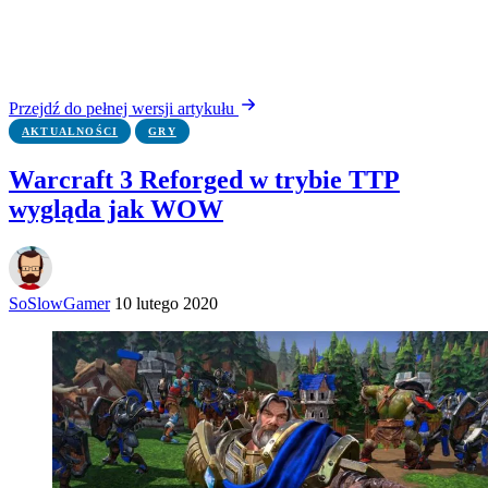
Przejdź do pełnej wersji artykułu
AKTUALNOŚCI
GRY
Warcraft 3 Reforged w trybie TTP
wygląda jak WOW
SoSlowGamer
10 lutego 2020