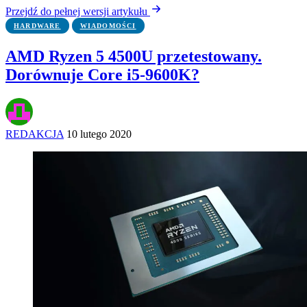
Przejdź do pełnej wersji artykułu
HARDWARE
WIADOMOŚCI
AMD Ryzen 5 4500U przetestowany.
Dorównuje Core i5-9600K?
REDAKCJA
10 lutego 2020