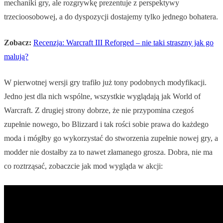
mechaniki gry, ale rozgrywkę prezentuje z perspektywy
trzecioosobowej, a do dyspozycji dostajemy tylko jednego bohatera.
Zobacz:
Recenzja: Warcraft III Reforged – nie taki straszny jak go
malują?
W pierwotnej wersji gry trafiło już tony podobnych modyfikacji.
Jedno jest dla nich wspólne, wszystkie wyglądają jak World of
Warcraft. Z drugiej strony dobrze, że nie przypomina czegoś
zupełnie nowego, bo Blizzard i tak rości sobie prawa do każdego
moda i mógłby go wykorzystać do stworzenia zupełnie nowej gry, a
modder nie dostałby za to nawet złamanego grosza. Dobra, nie ma
co roztrząsać, zobaczcie jak mod wygląda w akcji: