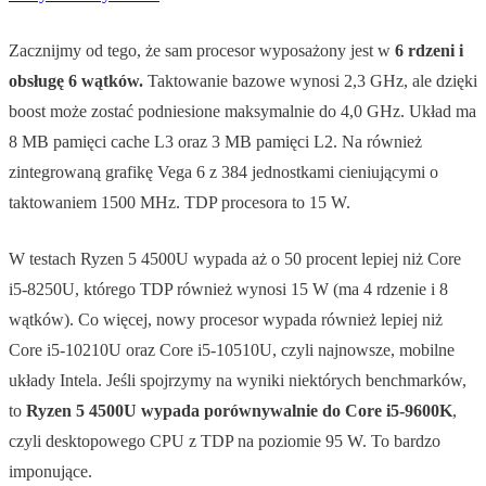
Zacznijmy od tego, że sam procesor wyposażony jest w
6 rdzeni i
obsługę 6 wątków.
Taktowanie bazowe wynosi 2,3 GHz, ale dzięki
boost może zostać podniesione maksymalnie do 4,0 GHz. Układ ma
8 MB pamięci cache L3 oraz 3 MB pamięci L2. Na również
zintegrowaną grafikę Vega 6 z 384 jednostkami cieniującymi o
taktowaniem 1500 MHz. TDP procesora to 15 W.
W testach Ryzen 5 4500U wypada aż o 50 procent lepiej niż Core
i5-8250U, którego TDP również wynosi 15 W (ma 4 rdzenie i 8
wątków). Co więcej, nowy procesor wypada również lepiej niż
Core i5-10210U oraz Core i5-10510U, czyli najnowsze, mobilne
układy Intela. Jeśli spojrzymy na wyniki niektórych benchmarków,
to
Ryzen 5 4500U wypada porównywalnie do Core i5-9600K
,
czyli desktopowego CPU z TDP na poziomie 95 W. To bardzo
imponujące.