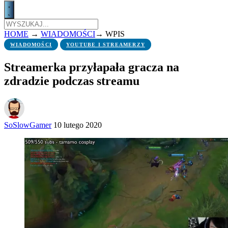
HOME
→
WIADOMOŚCI
→
WPIS
WIADOMOŚCI
YOUTUBE I STREAMERZY
Streamerka przyłapała gracza na
zdradzie podczas streamu
SoSlowGamer
10 lutego 2020