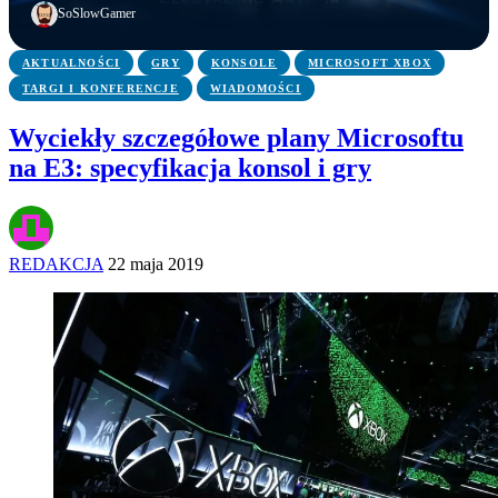
SoSlowGamer
AKTUALNOŚCI
GRY
KONSOLE
MICROSOFT XBOX
TARGI I KONFERENCJE
WIADOMOŚCI
Wyciekły szczegółowe plany Microsoftu
na E3: specyfikacja konsol i gry
REDAKCJA
22 maja 2019