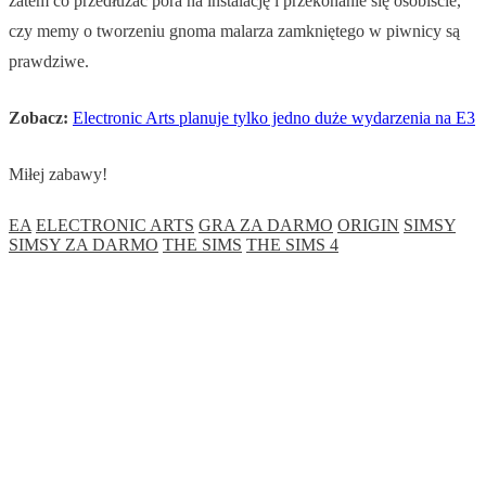
zatem co przedłużać pora na instalację i przekonanie się osobiście,
czy memy o tworzeniu gnoma malarza zamkniętego w piwnicy są
prawdziwe.
Zobacz:
Electronic Arts planuje tylko jedno duże wydarzenia na E3
Miłej zabawy!
EA
ELECTRONIC ARTS
GRA ZA DARMO
ORIGIN
SIMSY
SIMSY ZA DARMO
THE SIMS
THE SIMS 4