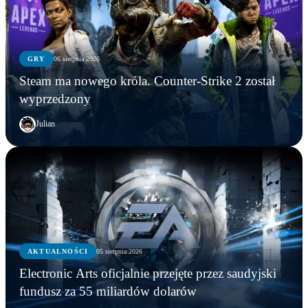
GRY
06 sierpnia 2026
Steam ma nowego króla. Counter-Strike 2 został
wyprzedzony
Julian
AKTUALNOŚCI
AKTUALNOŚCI
05 sierpnia 2026
GRY
AKTUALNOŚCI
Młodzi gracze nie wpadli w nałóg multiplayerów.
Electronic Arts oficjalnie przejęte przez saudyjski
Statystyki Capcomu przywracają wiarę w młode
Steam ma nowego króla. Counter-Strike 2 został
Electronic Arts oficjalnie przejęte przez saudyjski
fundusz za 55 miliardów dolarów
pokolenie
wyprzedzony
fundusz za 55 miliardów dolarów