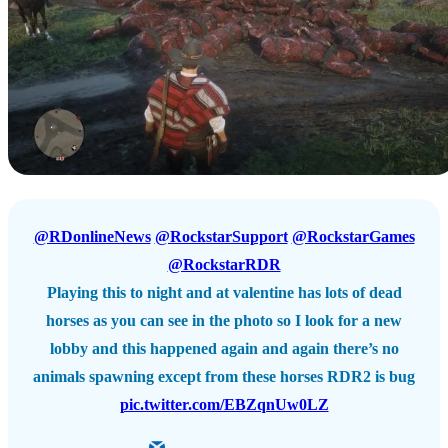
@RDonlineNews
@RockstarSupport
@RockstarGames
@RockstarRDR
Playing this to night and at valentine has lots of dead
horses as you can see in the photo so I look for a new
lobby and this happened again and again there’s no
animals spawning except from these horses RDR2 is bug
pic.twitter.com/EBZqnUw0LZ