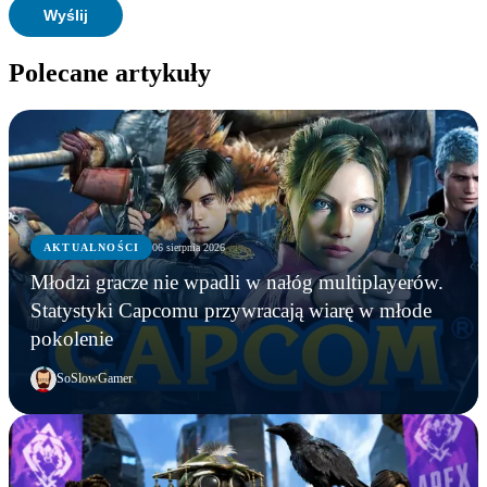
Polecane artykuły
AKTUALNOŚCI
06 sierpnia 2026
Młodzi gracze nie wpadli w nałóg multiplayerów.
Statystyki Capcomu przywracają wiarę w młode
pokolenie
SoSlowGamer