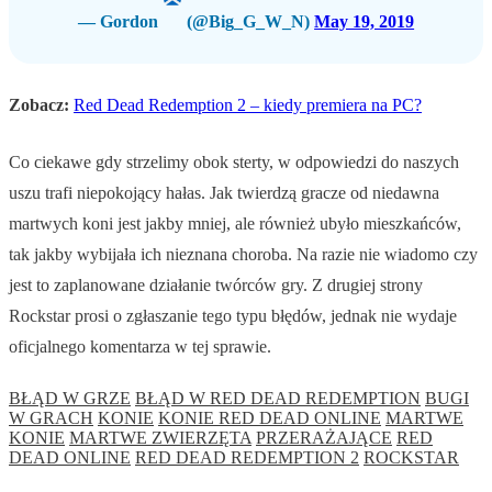
— Gordon
(@Big_G_W_N)
May 19, 2019
Zobacz:
Red Dead Redemption 2 – kiedy premiera na PC?
Co ciekawe gdy strzelimy obok sterty, w odpowiedzi do naszych
uszu trafi niepokojący hałas. Jak twierdzą gracze od niedawna
martwych koni jest jakby mniej, ale również ubyło mieszkańców,
tak jakby wybijała ich nieznana choroba. Na razie nie wiadomo czy
jest to zaplanowane działanie twórców gry. Z drugiej strony
Rockstar prosi o zgłaszanie tego typu błędów, jednak nie wydaje
oficjalnego komentarza w tej sprawie.
BŁĄD W GRZE
BŁĄD W RED DEAD REDEMPTION
BUGI
W GRACH
KONIE
KONIE RED DEAD ONLINE
MARTWE
KONIE
MARTWE ZWIERZĘTA
PRZERAŻAJĄCE
RED
DEAD ONLINE
RED DEAD REDEMPTION 2
ROCKSTAR