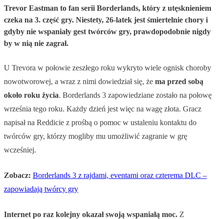
Trevor Eastman to fan serii Borderlands, który z utęsknieniem
czeka na 3. część gry. Niestety, 26-latek jest śmiertelnie chory i
gdyby nie wspaniały gest twórców gry, prawdopodobnie nigdy
by w nią nie zagrał.
U Trevora w połowie zeszłego roku wykryto wiele ognisk choroby
nowotworowej, a wraz z nimi dowiedział się, że
ma przed sobą
około roku życia
. Borderlands 3 zapowiedziane zostało na połowę
września tego roku. Każdy dzień jest więc na wagę złota. Gracz
napisał na Reddicie z prośbą o pomoc w ustaleniu kontaktu do
twórców gry, którzy mogliby mu umożliwić zagranie w grę
wcześniej.
Zobacz:
Borderlands 3 z rajdami, eventami oraz czterema DLC –
zapowiadają twórcy gry
Internet po raz kolejny okazał swoją wspaniałą moc.
Z