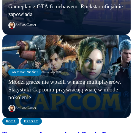
Gameplay z GTA 6 niebawem. Rockstar oficjalnie
zapowiada
SoSlowGamer
AKTUALNOŚCI
06 sierpnia 2026
AKTUALNOŚCI
Młodzi gracze nie wpadli w nałóg multiplayerów.
AKTUALNOŚCI
AKTUALNOŚCI
Młodzi gracze nie wpadli w nałóg multiplayerów.
Statystyki Capcomu przywracają wiarę w młode
WWE chce zastrzec znak towarowy „Vice City”.
Gameplay z GTA 6 niebawem. Rockstar oficjalnie
Statystyki Capcomu przywracają wiarę w młode
pokolenie
Przypadek?
zapowiada
pokolenie
SoSlowGamer
DOTA
ESPORT