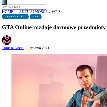
HOME
→
AKTUALNOŚCI
→
WPIS
AKTUALNOŚCI
GRY
GTA Online rozdaje darmowe przedmioty 
Tomasz Alicki
30 grudnia 2021