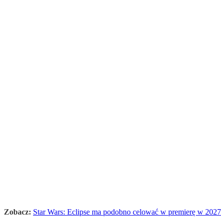
Zobacz:
Star Wars: Eclipse ma podobno celować w premierę w 2027