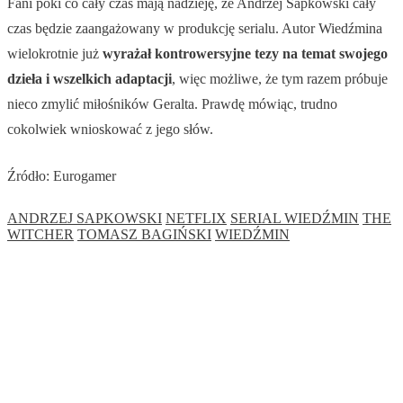
Fani póki co cały czas mają nadzieję, że Andrzej Sapkowski cały
czas będzie zaangażowany w produkcję serialu. Autor Wiedźmina
wielokrotnie już
wyrażał kontrowersyjne tezy na temat swojego
dzieła i wszelkich adaptacji
, więc możliwe, że tym razem próbuje
nieco zmylić miłośników Geralta. Prawdę mówiąc, trudno
cokolwiek wnioskować z jego słów.
Źródło: Eurogamer
ANDRZEJ SAPKOWSKI
NETFLIX
SERIAL WIEDŹMIN
THE
WITCHER
TOMASZ BAGIŃSKI
WIEDŹMIN