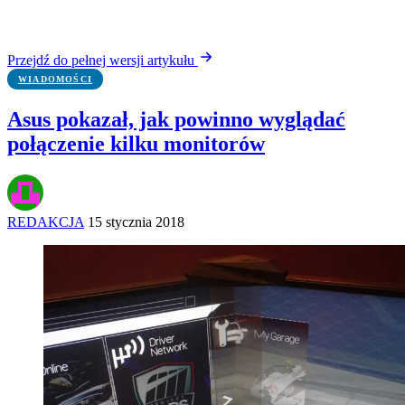
Przejdź do pełnej wersji artykułu
WIADOMOŚCI
Asus pokazał, jak powinno wyglądać
połączenie kilku monitorów
REDAKCJA
15 stycznia 2018