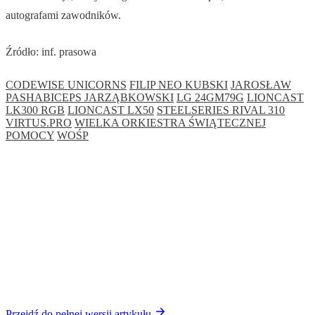
autografami zawodników.
Źródło: inf. prasowa
CODEWISE UNICORNS
FILIP NEO KUBSKI
JAROSŁAW
PASHABICEPS JARZĄBKOWSKI
LG 24GM79G
LIONCAST
LK300 RGB
LIONCAST LX50
STEELSERIES RIVAL 310
VIRTUS.PRO
WIELKA ORKIESTRA ŚWIĄTECZNEJ
POMOCY
WOŚP
Przejdź do pełnej wersji artykułu