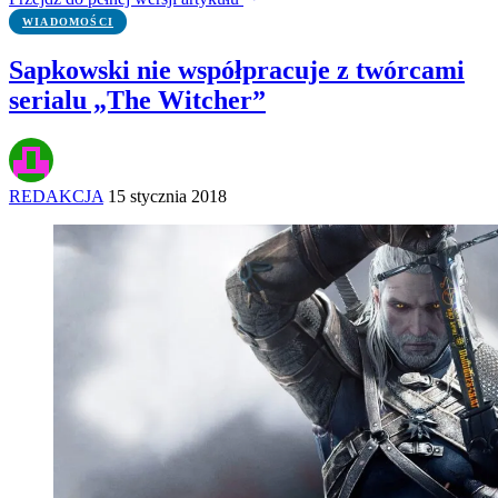
WIADOMOŚCI
Sapkowski nie współpracuje z twórcami
serialu „The Witcher”
REDAKCJA
15 stycznia 2018