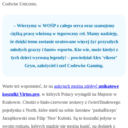
Codwise Unicorns.
– Wierzymy w WOŚP z całego serca oraz szanujemy
ciężką pracę włożoną w tegoroczny cel. Mamy nadzieję,
że dzięki temu zostanie uratowane więcej żyć przyszłych
młodych graczy i fanów esportu. Kto wie, może kiedyś z
tych dzieci wyrosną legendy! – powiedział Alex 'vikeor’
Gryn, założyciel i szef Codewise Gaming.
Warto też wspomnieć, że na
aukcjach można zdobyć
unikatowe
koszulki Virtus.pro
, w których Polacy wystąpili na Majorze w
Krakowie. Chodzi o biało-czerwone zestawy z ćwierćfinałowego
pojedynku z North, które mieli na sobie Jarosław ‘pashaBiceps’
Jarząbkowski oraz Filip ‘Neo’ Kubski. Są to koszulki jedyne w
swoim rodzaju, których nigdzie nie można kupić, na dodatek z