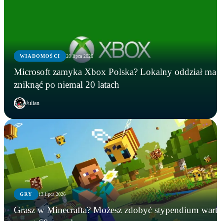
WIADOMOŚCI
20 lipca 2026
Microsoft zamyka Xbox Polska? Lokalny oddział ma
zniknąć po niemal 20 latach
Julian
GRY
13 lipca 2026
GRY
WIADOMOŚCI
GRY
Grasz w Minecrafta? Możesz zdobyć stypendium wart