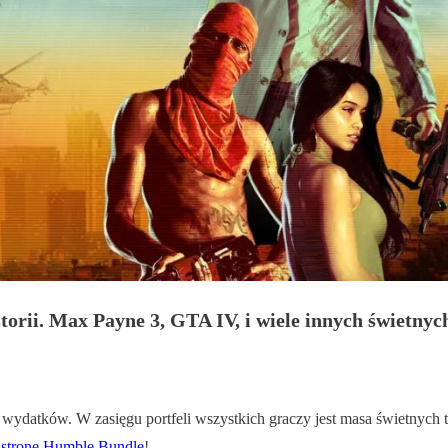
orii. Max Payne 3, GTA IV, i wiele innych świetnyc
 wydatków. W zasięgu portfeli wszystkich graczy jest masa świetnych t
a
stronę Humble Bundle
!