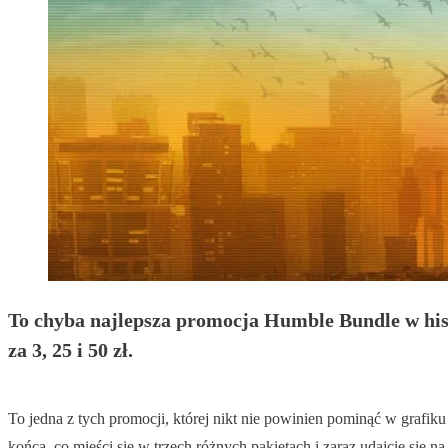
To chyba najlepsza promocja Humble Bundle w hist
za 3, 25 i 50 zł.
To jedna z tych promocji, której nikt nie powinien pominąć w grafiku
końca, co mieści się w trzech różnych pakietach i zaraz udajcie się n