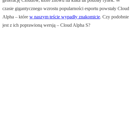
generację Cloudów, które znowu na kilka lat podbiły rynek. W
czasie gigantycznego wzrostu popularności esportu powstały Cloud
Alpha – które
w naszym teście wypadły znakomicie
. Czy podobnie
jest z ich poprawioną wersją – Cloud Alpha S?