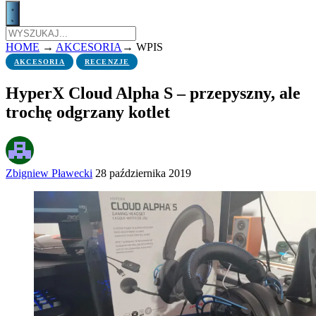
HOME
→
AKCESORIA
→
WPIS
AKCESORIA
RECENZJE
HyperX Cloud Alpha S – przepyszny, ale
trochę odgrzany kotlet
Zbigniew Pławecki
28 października 2019