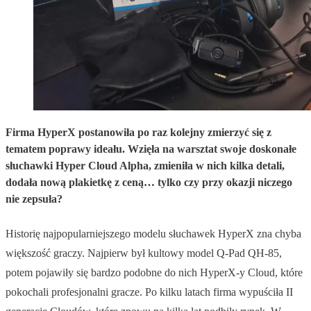
Firma HyperX postanowiła po raz kolejny zmierzyć się z
tematem poprawy ideału. Wzięła na warsztat swoje doskonałe
słuchawki Hyper Cloud Alpha, zmieniła w nich kilka detali,
dodała nową plakietkę z ceną… tylko czy przy okazji niczego
nie zepsuła?
Historię najpopularniejszego modelu słuchawek HyperX zna chyba
większość graczy. Najpierw był kultowy model Q-Pad QH-85,
potem pojawiły się bardzo podobne do nich HyperX-y Cloud, które
pokochali profesjonalni gracze. Po kilku latach firma wypuściła II