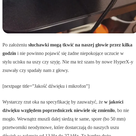
Po założeniu
słuchawki mogą tkwić na naszej głowie przez kilka
godzin
i nie powinno pojawić się żadne niepokojące uczucie w
stylu ucisku na uszy czy szyję. Nie ma też szans by nowe HyperX-y
zsuwały czy spadały nam z głowy.
[nextpage title=”Jakość dźwięku i mikrofon”]
Wystarczy rzut oka na specyfikację by zauważyć, że
w jakości
dźwięku względem poprzedniczek niewiele się zmieniło
, bo nie
mogło. Wewnątrz muszli dalej siedzą te same, spore (bo 50 mm)
przetworniki neodymowe, które dostarczają do naszych uszu
dźwięk w zakresie od 13 Hz do 27 kHz. To bardzo dużo,