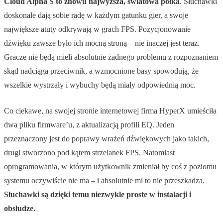
Cloud Alpha S to znowu najwyższa, światowa półka
. Słuchawki
doskonale dają sobie radę w każdym gatunku gier, a swoje
największe atuty odkrywają w grach FPS. Pozycjonowanie
dźwięku zawsze było ich mocną stroną – nie inaczej jest teraz.
Gracze nie będą mieli absolutnie żadnego problemu z rozpoznaniem
skąd nadciąga przeciwnik, a wzmocnione basy spowodują, że
wszelkie wystrzały i wybuchy będą miały odpowiednią moc.
Co ciekawe, na swojej stronie internetowej firma HyperX umieściła
dwa pliku firmware’u, z aktualizacją profili EQ. Jeden
przeznaczony jest do poprawy wrażeń dźwiękowych jako takich,
drugi stworzono pod kątem strzelanek FPS. Natomiast
oprogramowania, w którym użytkownik zmieniał by coś z poziomu
systemu oczywiście nie ma – i absolutnie mi to nie przeszkadza.
Słuchawki są dzięki temu niezwykle proste w instalacji i
obsłudze.