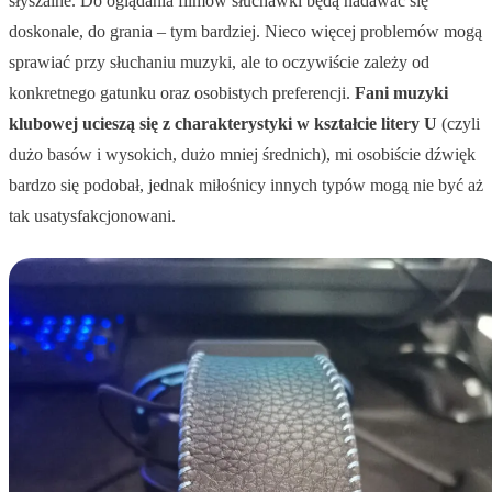
słyszalne. Do oglądania filmów słuchawki będą nadawać się
doskonale, do grania – tym bardziej. Nieco więcej problemów mogą
sprawiać przy słuchaniu muzyki, ale to oczywiście zależy od
konkretnego gatunku oraz osobistych preferencji.
Fani muzyki
klubowej ucieszą się z charakterystyki w kształcie litery U
(czyli
dużo basów i wysokich, dużo mniej średnich), mi osobiście dźwięk
bardzo się podobał, jednak miłośnicy innych typów mogą nie być aż
tak usatysfakcjonowani.