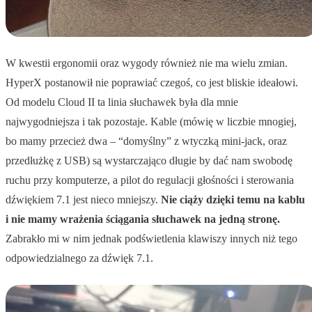
W kwestii ergonomii oraz wygody również nie ma wielu zmian.
HyperX postanowił nie poprawiać czegoś, co jest bliskie ideałowi.
Od modelu Cloud II ta linia słuchawek była dla mnie
najwygodniejsza i tak pozostaje. Kable (mówię w liczbie mnogiej,
bo mamy przecież dwa – “domyślny” z wtyczką mini-jack, oraz
przedłużkę z USB) są wystarczająco długie by dać nam swobodę
ruchu przy komputerze, a pilot do regulacji głośności i sterowania
dźwiękiem 7.1 jest nieco mniejszy.
Nie ciąży dzięki temu na kablu
i nie mamy wrażenia ściągania słuchawek na jedną stronę.
Zabrakło mi w nim jednak podświetlenia klawiszy innych niż tego
odpowiedzialnego za dźwięk 7.1.