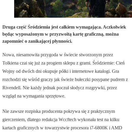
Druga część Śródziemia jest całkiem wymagająca. Aczkolwiek
będąc wyposażonym w przyzwoitą kartę graficzną, można
zapomnieć o zanikającej płynności.
Nowa, niesamowita przygoda w świecie stworzonym przez
Tolkiena czai się już za progiem sklepu z grami. Śródziemie: Cień
Wojny od dwóch dni okupuje półki i internetowe katalogi. Gra
rozchodzi się wśród graczy jak świeże bułeczki posypane pudrem z
Rivendell. Nie każdy jednak poczuł słodycz rozgrywki, przez
wzgląd na wymagania sprzętowe.
Nie zawsze rozpiska producenta pokrywa się z praktycznym
gierczeniem, dlatego redakcja Wccftech wykonała test na kilku
kartach graficznych w towarzystwie procesora i7-6800K i AMD