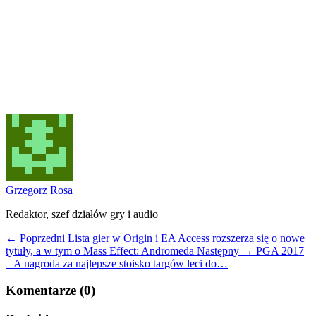
Grzegorz Rosa
Redaktor, szef działów gry i audio
← Poprzedni
Lista gier w Origin i EA Access rozszerza się o nowe
tytuły, a w tym o Mass Effect: Andromeda
Następny →
PGA 2017
– A nagroda za najlepsze stoisko targów leci do…
Komentarze (0)