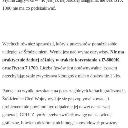
Płynna zagrywka w 4K jest jak najbardziej osiągalna, ale bez GTX
1080 nie ma co podskakiwać.
Wccftech również sprawdził, który z procesorów poradził sobie
najlepiej ze Śródziemiem. Wynik jest nad wyraz oczywisty.
Nie ma
praktycznie żadnej różnicy w trakcie korzystania z i7-6800K
oraz Ryzen 7 1700
. Liczba fps-ów jest porównywalna, czasem
przechylając szalę zwycięstwa któregoś z nich o dosłownie 1 kl/s.
Patrząc na wyniki uzyskane na poszczególnych kartach graficznych,
Śródziemie: Cień Wojny wydaje się grą zoptymalizowaną i
problemem nie powinno być odpalenie jej nawet na starszej
generacji GPU. Z tymże trzeba zwrócić uwagę na ustawienia
graficzne, bowiem niektóre z nich mogą spowodować poważny