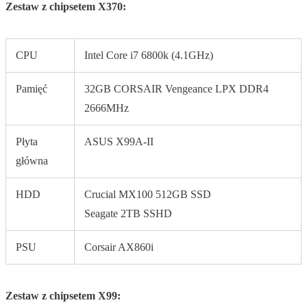
Zestaw z chipsetem X370:
CPU
Intel Core i7 6800k (4.1GHz)
Pamięć
32GB CORSAIR Vengeance LPX DDR4
2666MHz
Płyta
ASUS X99A-II
główna
HDD
Crucial MX100 512GB SSD
Seagate 2TB SSHD
PSU
Corsair AX860i
Zestaw z chipsetem X99: