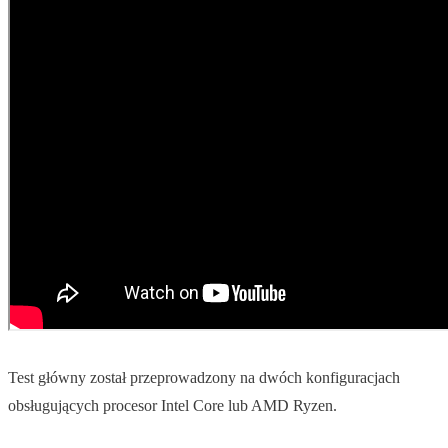
Test główny został przeprowadzony na dwóch konfiguracjach
obsługujących procesor Intel Core lub AMD Ryzen.