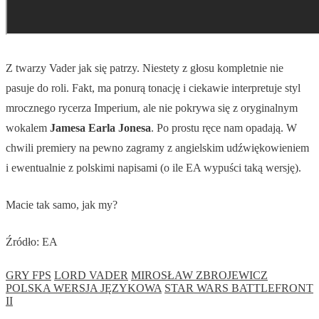
Z twarzy Vader jak się patrzy. Niestety z głosu kompletnie nie
pasuje do roli. Fakt, ma ponurą tonację i ciekawie interpretuje styl
mrocznego rycerza Imperium, ale nie pokrywa się z oryginalnym
wokalem
Jamesa Earla Jonesa
. Po prostu ręce nam opadają. W
chwili premiery na pewno zagramy z angielskim udźwiękowieniem
i ewentualnie z polskimi napisami (o ile EA wypuści taką wersję).
Macie tak samo, jak my?
Źródło: EA
GRY FPS
LORD VADER
MIROSŁAW ZBROJEWICZ
POLSKA WERSJA JĘZYKOWA
STAR WARS BATTLEFRONT
II