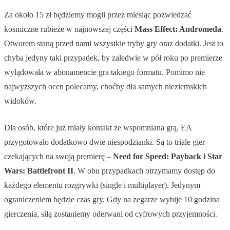
Za około 15 zł będziemy mogli przez miesiąc pozwiedzać
kosmiczne rubieże w najnowszej części
Mass Effect: Andromeda
.
Otworem staną przed nami wszystkie tryby gry oraz dodatki. Jest to
chyba jedyny taki przypadek, by zaledwie w pół roku po premierze
wylądowała w abonamencie gra takiego formatu. Pomimo nie
najwyższych ocen polecamy, choćby dla samych nieziemskich
widoków.
Dla osób, które już miały kontakt ze wspomniana grą, EA
przygotowało dodatkowo dwie niespodzianki. Są to triale gier
czekających na swoją premierę –
Need for Speed: Payback i Star
Wars: Battlefront II
. W obu przypadkach otrzymamy dostęp do
każdego elementu rozgrywki (single i multiplayer). Jedynym
ograniczeniem będzie czas gry. Gdy na zegarze wybije 10 godzina
gierczenia, siłą zostaniemy oderwani od cyfrowych przyjemności.