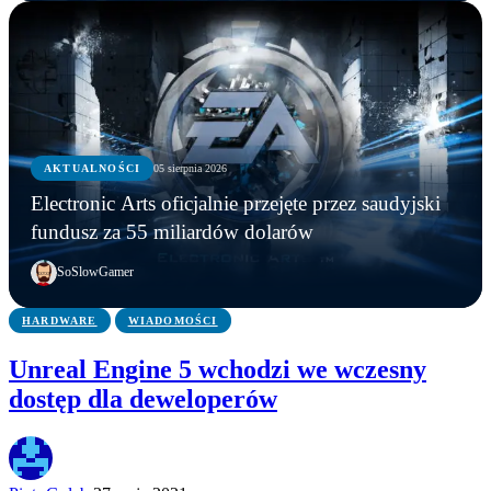
AKTUALNOŚCI
AKTUALNOŚCI
05 sierpnia 2026
GRY
AKTUALNOŚCI
Młodzi gracze nie wpadli w nałóg multiplayerów.
Electronic Arts oficjalnie przejęte przez saudyjski
Statystyki Capcomu przywracają wiarę w młode
Steam ma nowego króla. Counter-Strike 2 został
Electronic Arts oficjalnie przejęte przez saudyjski
fundusz za 55 miliardów dolarów
pokolenie
wyprzedzony
fundusz za 55 miliardów dolarów
SoSlowGamer
HARDWARE
WIADOMOŚCI
Unreal Engine 5 wchodzi we wczesny
dostęp dla deweloperów