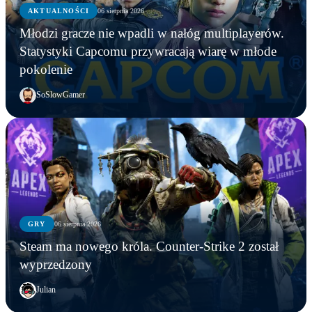
AKTUALNOŚCI
06 sierpnia 2026
Młodzi gracze nie wpadli w nałóg multiplayerów.
Statystyki Capcomu przywracają wiarę w młode
pokolenie
SoSlowGamer
GRY
06 sierpnia 2026
Steam ma nowego króla. Counter-Strike 2 został
wyprzedzony
Julian