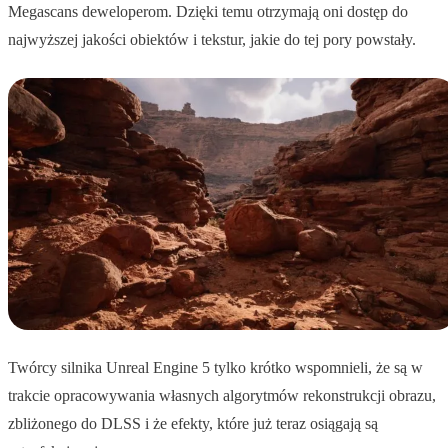
Megascans deweloperom. Dzięki temu otrzymają oni dostęp do
najwyższej jakości obiektów i tekstur, jakie do tej pory powstały.
Twórcy silnika Unreal Engine 5 tylko krótko wspomnieli, że są w
trakcie opracowywania własnych algorytmów rekonstrukcji obrazu,
zbliżonego do DLSS i że efekty, które już teraz osiągają są