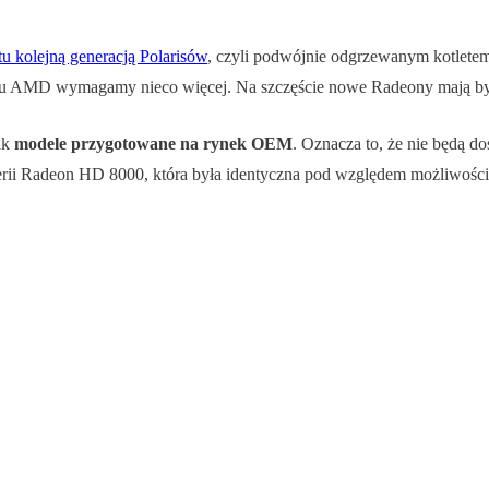
 kolejną generacją Polarisów
, czyli podwójnie odgrzewanym kotletem
roju AMD wymagamy nieco więcej. Na szczęście nowe Radeony mają by
ak
modele przygotowane na rynek OEM
. Oznacza to, że nie będą d
i Radeon HD 8000, która była identyczna pod względem możliwości 