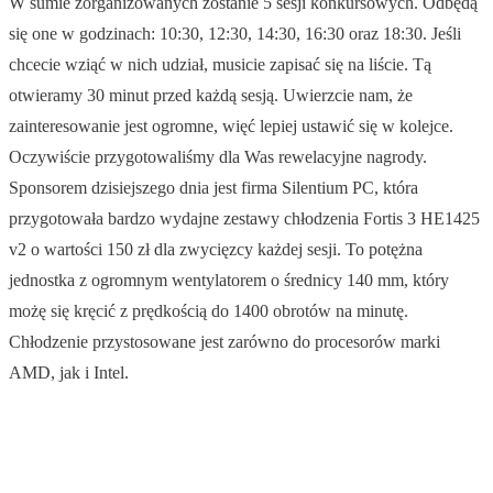
W sumie zorganizowanych zostanie 5 sesji konkursowych. Odbędą
się one w godzinach: 10:30, 12:30, 14:30, 16:30 oraz 18:30. Jeśli
chcecie wziąć w nich udział, musicie zapisać się na liście. Tą
otwieramy 30 minut przed każdą sesją. Uwierzcie nam, że
zainteresowanie jest ogromne, więć lepiej ustawić się w kolejce.
Oczywiście przygotowaliśmy dla Was rewelacyjne nagrody.
Sponsorem dzisiejszego dnia jest firma Silentium PC, która
przygotowała bardzo wydajne zestawy chłodzenia Fortis 3 HE1425
v2 o wartości 150 zł dla zwycięzcy każdej sesji. To potężna
jednostka z ogromnym wentylatorem o średnicy 140 mm, który
możę się kręcić z prędkością do 1400 obrotów na minutę.
Chłodzenie przystosowane jest zarówno do procesorów marki
AMD, jak i Intel.