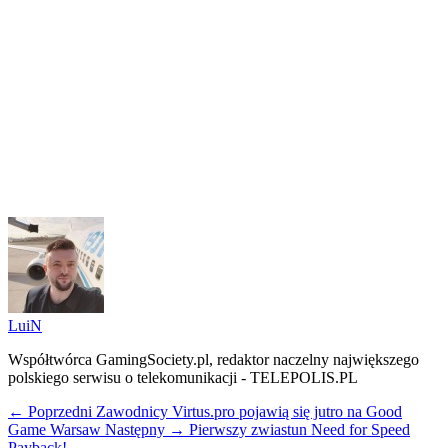
LuiN
Współtwórca GamingSociety.pl, redaktor naczelny największego
polskiego serwisu o telekomunikacji - TELEPOLIS.PL
← Poprzedni
Zawodnicy Virtus.pro pojawią się jutro na Good
Game Warsaw
Następny →
Pierwszy zwiastun Need for Speed
Payback!