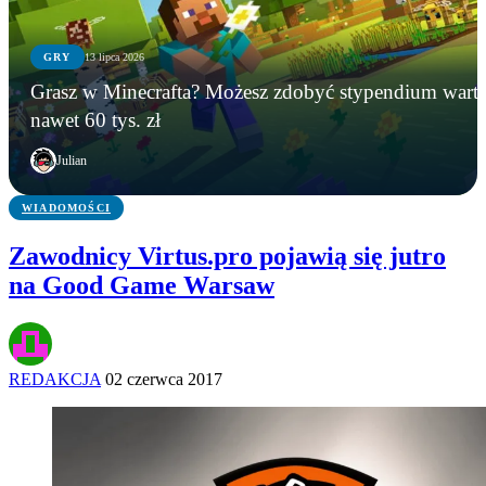
GRY
13 lipca 2026
GRY
WIADOMOŚCI
GRY
Grasz w Minecrafta? Możesz zdobyć stypendium wart
Instalowali gry na Steamie, a tracili kryptowaluty.
Microsoft zamyka Xbox Polska? Lokalny oddział
Grasz w Minecrafta? Możesz zdobyć stypendium
nawet 60 tys. zł
FBI zatrzymało podejrzanego
ma zniknąć po niemal 20 latach
warte nawet 60 tys. zł
Julian
WIADOMOŚCI
Zawodnicy Virtus.pro pojawią się jutro
na Good Game Warsaw
REDAKCJA
02 czerwca 2017