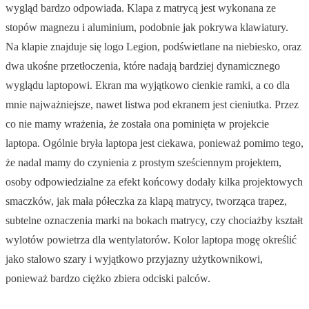
wygląd bardzo odpowiada. Klapa z matrycą jest wykonana ze
stopów magnezu i aluminium, podobnie jak pokrywa klawiatury.
Na klapie znajduje się logo Legion, podświetlane na niebiesko, oraz
dwa ukośne przetłoczenia, które nadają bardziej dynamicznego
wyglądu laptopowi. Ekran ma wyjątkowo cienkie ramki, a co dla
mnie najważniejsze, nawet listwa pod ekranem jest cieniutka. Przez
co nie mamy wrażenia, że została ona pominięta w projekcie
laptopa. Ogólnie bryła laptopa jest ciekawa, ponieważ pomimo tego,
że nadal mamy do czynienia z prostym sześciennym projektem,
osoby odpowiedzialne za efekt końcowy dodały kilka projektowych
smaczków, jak mała półeczka za klapą matrycy, tworząca trapez,
subtelne oznaczenia marki na bokach matrycy, czy chociażby kształt
wylotów powietrza dla wentylatorów. Kolor laptopa mogę określić
jako stalowo szary i wyjątkowo przyjazny użytkownikowi,
ponieważ bardzo ciężko zbiera odciski palców.