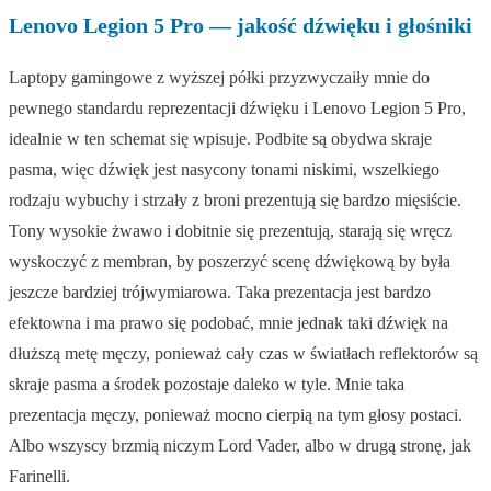
Lenovo Legion 5 Pro — jakość
dźwięku i głośniki
Laptopy gamingowe z wyższej półki przyzwyczaiły mnie do
pewnego standardu reprezentacji dźwięku i Lenovo Legion 5 Pro,
idealnie w ten schemat się wpisuje. Podbite są obydwa skraje
pasma, więc dźwięk jest nasycony tonami niskimi, wszelkiego
rodzaju wybuchy i strzały z broni prezentują się bardzo mięsiście.
Tony wysokie żwawo i dobitnie się prezentują, starają się wręcz
wyskoczyć z membran, by poszerzyć scenę dźwiękową by była
jeszcze bardziej trójwymiarowa. Taka prezentacja jest bardzo
efektowna i ma prawo się podobać, mnie jednak taki dźwięk na
dłuższą metę męczy, ponieważ cały czas w światłach reflektorów są
skraje pasma a środek pozostaje daleko w tyle. Mnie taka
prezentacja męczy, ponieważ mocno cierpią na tym głosy postaci.
Albo wszyscy brzmią niczym Lord Vader, albo w drugą stronę, jak
Farinelli.