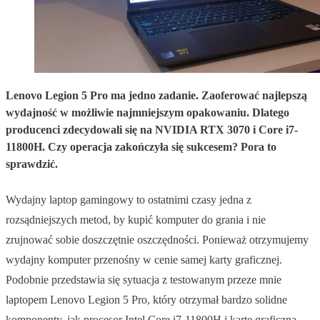
Lenovo Legion 5 Pro ma jedno zadanie. Zaoferować najlepszą
wydajność w możliwie najmniejszym opakowaniu. Dlatego
producenci zdecydowali się na NVIDIA RTX 3070 i Core i7-
11800H. Czy operacja zakończyła się sukcesem? Pora to
sprawdzić.
Wydajny laptop gamingowy to ostatnimi czasy jedna z
rozsądniejszych metod, by kupić komputer do grania i nie
zrujnować sobie doszczętnie oszczędności. Ponieważ otrzymujemy
wydajny komputer przenośny w cenie samej karty graficznej.
Podobnie przedstawia się sytuacja z testowanym przeze mnie
laptopem Lenovo Legion 5 Pro, który otrzymał bardzo solidne
komponenty, jak procesor Intel Core i7-11800H i kartę graficzną