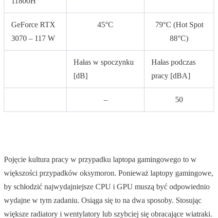
11800H
GeForce RTX
45°C
79°C (Hot Spot
3070 – 117 W
88°C)
Hałas w spoczynku
Hałas podczas
[dB]
pracy [dBA]
–
50
Pojęcie kultura pracy w przypadku laptopa gamingowego to w
większości przypadków oksymoron. Ponieważ laptopy gamingowe,
by schłodzić najwydajniejsze CPU i GPU muszą być odpowiednio
wydajne w tym zadaniu. Osiąga się to na dwa sposoby. Stosując
większe radiatory i wentylatory lub szybciej się obracające wiatraki.