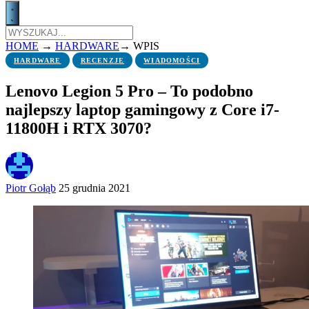
HOME
→
HARDWARE
→
WPIS
HARDWARE
RECENZJE
WIADOMOŚCI
Lenovo Legion 5 Pro – To podobno
najlepszy laptop gamingowy z Core i7-
11800H i RTX 3070?
Piotr Gołąb
25 grudnia 2021