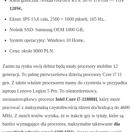
Karta graficzna: Nvidia GeForce RTX 3070 Ti 8 GB — TGP
120W,
Ekran: IPS 15,6 cala, 2560 × 1600 pikseli, 165 Hz,
Nośnik SSD: Samsung OEM 1000 GB,
System operacyjny: Windows 10 Home,
Cena: około 9000 PLN.
Zanim na rynku swój debiut będą miały procesory mobilne 12
generacji. To palmę pierwszeństwa dzierżą procesory Core i7 11
gen. Z takim właśnie procesorem mamy do czynienia w przypadku
laptopa Lenovo Legion 5 Pro. To ośmiordzeniowy,
szesnastowątkowy procesor
Intel Core i7-11800H
, który może
pracować z maksymalną częstotliwością rdzeni dochodzącą do 4600
MHz. Z moich testów wynika, że w trakcie gry w tytuły, które są
bardzo wymagające dla procesora, maksymalne taktowanie
dla