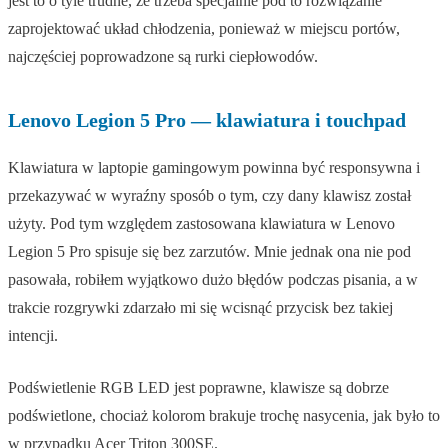
jest to o tyle trudne, że trzeba specjalnie pod to rozwiązanie
zaprojektować układ chłodzenia, ponieważ w miejscu portów,
najczęściej poprowadzone są rurki ciepłowodów.
Lenovo Legion 5 Pro — klawiatura i touchpad
Klawiatura w laptopie gamingowym powinna być responsywna i
przekazywać w wyraźny sposób o tym, czy dany klawisz został
użyty. Pod tym względem zastosowana klawiatura w Lenovo
Legion 5 Pro spisuje się bez zarzutów. Mnie jednak ona nie pod
pasowała, robiłem wyjątkowo dużo błędów podczas pisania, a w
trakcie rozgrywki zdarzało mi się wcisnąć przycisk bez takiej
intencji.
Podświetlenie RGB LED jest poprawne, klawisze są dobrze
podświetlone, chociaż kolorom brakuje trochę nasycenia, jak było to
w przypadku Acer Triton 300SE.