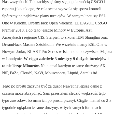
Nas wszystkich! Tak zachłysnęliśmy się popularnością CS:GO i
esportu jako takiego, że cała scena wyrwała się spoza kontroli.
Spójrzmy na najbliższe plany turniejów. W samym lipcu są: ESL
One w Kolonii, DreamHack Open Valencia, ELEAGUE CS:GO
Premier 2018, a do tego jeszcze Minory w Europie, Azji,
Amerykach i regionie CIS. Sierpień to z kolei IEM Shanghai oraz
DreamHack Masters Sztokholm. We wrześniu mamy ESL One w
Nowym Jorku, BLAST Pro Series w Istambule i oczywiście Majora
w Londynie.
W ciągu zaledwie 3 miesięcy 9 dużych turniejów i
to nie licząc Minorów.
Na niemal każdym te same drużyny: SK,
NiP, FaZe, Cloud9, NaVi, Mousesports, Liquid, Astralis itd.
Tego po prostu zaczyna być za dużo! Nawet najlepsze danie z
czasem może zbrzydnąć. Sam przestałem śledzić większość tego
typu zawodów, bo mam ich po prostu przesyt. Ciągle, niemal co 2-3
tygodnie oglądam te same drużyny, w tych samych formatach