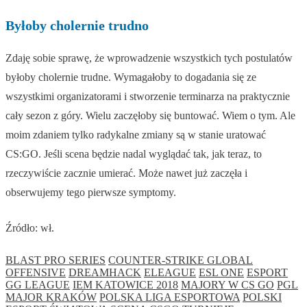
Byłoby cholernie trudno
Zdaję sobie sprawę, że wprowadzenie wszystkich tych postulatów
byłoby cholernie trudne. Wymagałoby to dogadania się ze
wszystkimi organizatorami i stworzenie terminarza na praktycznie
cały sezon z góry. Wielu zaczęłoby się buntować. Wiem o tym. Ale
moim zdaniem tylko radykalne zmiany są w stanie uratować
CS:GO. Jeśli scena będzie nadal wyglądać tak, jak teraz, to
rzeczywiście zacznie umierać. Może nawet już zaczęła i
obserwujemy tego pierwsze symptomy.
Źródło: wł.
BLAST PRO SERIES
COUNTER-STRIKE GLOBAL
OFFENSIVE
DREAMHACK
ELEAGUE
ESL ONE
ESPORT
GG LEAGUE
IEM KATOWICE 2018
MAJORY W CS GO
PGL
MAJOR KRAKÓW
POLSKA LIGA ESPORTOWA
POLSKI