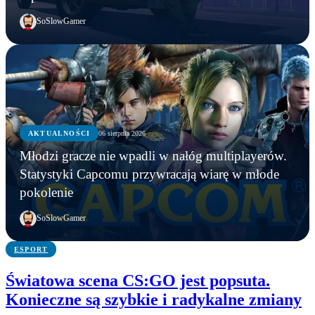
SoSlowGamer
AKTUALNOŚCI
06 sierpnia 2026
AKTUALNOŚCI
Młodzi gracze nie wpadli w nałóg multiplayerów.
AKTUALNOŚCI
AKTUALNOŚCI
Młodzi gracze nie wpadli w nałóg multiplayerów.
Statystyki Capcomu przywracają wiarę w młode
WWE chce zastrzec znak towarowy „Vice City”.
Gameplay z GTA 6 niebawem. Rockstar oficjalnie
Statystyki Capcomu przywracają wiarę w młode
pokolenie
Przypadek?
zapowiada
pokolenie
SoSlowGamer
ESPORT
Światowa scena CS:GO jest popsuta.
Konieczne są szybkie i radykalne zmiany