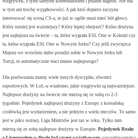
rozgrywek, z tymi samymi komentatorami i pulami nagród. Nie ma
w tym ani trochę wyjątkowości. A jak ktoś dopiero zaczyna
interesować się sceną CS-a, to już w ogóle musi mieć ból głowy.
Który turniej jest ważniejszy? Który lepiej obejrzeć? Która drużyna
jest najlepsza na świecie – ta, która wygrała ESL One w Kolonii czy
ta, która wygrała ESL One w Nowym Jorku? Czy jeśli zwycięzca
Majora we wrześniu słabo poradzi sobie w Nowym Jorku lub
Turcji, to automatycznie traci miano najlepszego?
Dla porównania mamy wiele innych dyscyplin, również
esportowych. W LoL-u wiadomo, jakie rozgrywki są najważniejsze.
Najlepsze drużyny na świecie nie mierzą się ze sobą co 2-3
tygodnie. Pojedynek najlepszej drużyny z Europy z koreańską
czołówką jest wydarzeniem, a nie jednym z wielu meczów. To samo
jest w piłce nożnej. Liga Mistrzów jest raz w roku. Tylko tam
mierzą się ze sobą najlepsze drużyny w Europie.
Pojedynek Realu
z Liverpoolem w finale był czymś wyjątkowym
, wyczekiwanym i