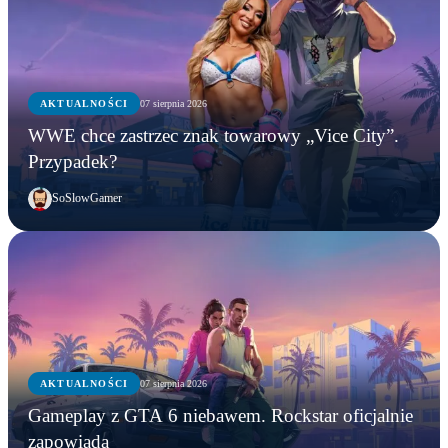
AKTUALNOŚCI
07 sierpnia 2026
WWE chce zastrzec znak towarowy „Vice City”.
Przypadek?
SoSlowGamer
AKTUALNOŚCI
07 sierpnia 2026
Gameplay z GTA 6 niebawem. Rockstar oficjalnie
zapowiada