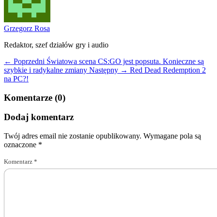
Grzegorz Rosa
Redaktor, szef działów gry i audio
← Poprzedni
Światowa scena CS:GO jest popsuta. Konieczne są
szybkie i radykalne zmiany
Następny →
Red Dead Redemption 2
na PC?!
Komentarze (0)
Dodaj komentarz
Twój adres email nie zostanie opublikowany.
Wymagane pola są
oznaczone
*
Komentarz
*