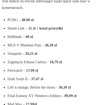
Jeśli traficie na równie interesujące kąski dajcie nam znać w
komentarzach.
PUBG –
48,90 zł
Steam Link –
11 zł + koszt przesyłki
Hellblade –
60 zł
MGS V Phantom Pain –
36,50 zł
Vanquish –
29,23 zł
Zaginięcie Ethana Cartera –
10,79 zł
Firewatch –
17,99 zł
Dark Souls II –
37,47 zł
Life is strange: Before the storm –
30,39 zł
Final Fantasy XV Windows Edition –
89,99 zł
Mad Max –
17,99zł