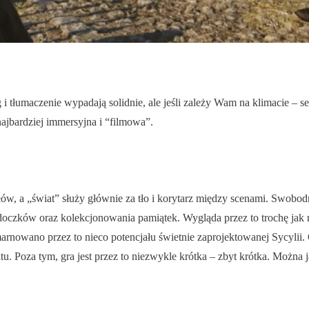
 tłumaczenie wypadają solidnie, ale jeśli zależy Wam na klimacie – ser
ajbardziej immersyjna i “filmowa”.
łów, a „świat” służy głównie za tło i korytarz między scenami. Swobodna
oczków oraz kolekcjonowania pamiątek. Wygląda przez to trochę jak 
nowano przez to nieco potencjału świetnie zaprojektowanej Sycylii.
u. Poza tym, gra jest przez to niezwykle krótka – zbyt krótka. Można 