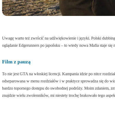
Uwagę warto też zwrócić na udźwiękowienie i języki. Polski dubbing i
oglądanie Edgerunners po japońsku – to wtedy nowa Mafia staje się n
Film z pauzą
To nie jest GTA na włoskiej licencji. Kampania idzie po nitce rozdzia
odseparowana w menu rozdziałów i w praktyce sprowadza się do wid
bardzo topornego dostępu do swobodnej podróży. Moim zdaniem, zmar
znajdzie wielu zwolenników, mi niestety trochę brakowało tego aspekt