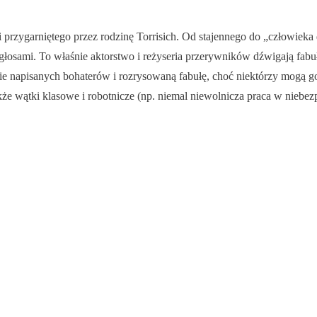
i przygarniętego przez rodzinę Torrisich. Od stajennego do „człowieka
głosami. To właśnie aktorstwo i reżyseria przerywników dźwigają fabułę
e napisanych bohaterów i rozrysowaną fabułę, choć niektórzy mogą go 
e wątki klasowe i robotnicze (np. niemal niewolnicza praca w niebez