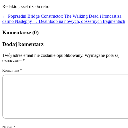
Redaktor, szef działu retro
← Poprzedni
Bridge Constructor: The Walking Dead i Ironcast za
darmo
Następny →
Deathloop na nowych, obszernych fragmentach
Komentarze (0)
Dodaj komentarz
Twój adres email nie zostanie opublikowany.
Wymagane pola są
oznaczone
*
Komentarz
*
Nazwa
*