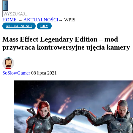
HOME
→
AKTUALNOŚCI
→
WPIS
AKTUALNOŚCI
GRY
Mass Effect Legendary Edition – mod
przywraca kontrowersyjne ujęcia kamery
SoSlowGamer
08 lipca 2021