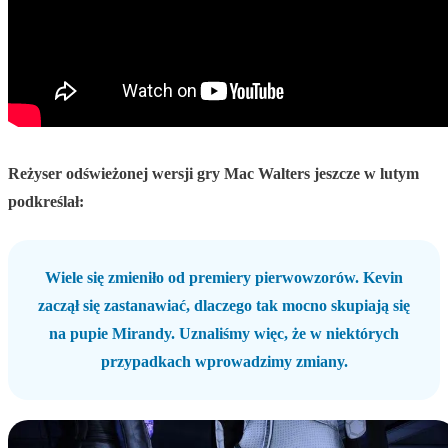
Reżyser odświeżonej wersji gry Mac Walters jeszcze w lutym
podkreślał:
Wiele się zmieniło od premiery pierwowzorów. Kevin
zaczął się zastanawiać, dlaczego tak mocno skupiają się
na pupie Mirandy. Uznaliśmy więc, że w niektórych
przypadkach wprowadzimy zmiany.