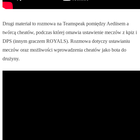
Drugi materiał to rozmowa na Teamspeak pomiędzy Aediisem a
twórcą cheatów, podczas której omawia ustawienie meczów z kpiz i
DPS (innym graczem ROYALS). Rozmowa dotyczy ustawianiu
meczów oraz możliwości wprowadzenia cheatów jako bota do
drużyny.