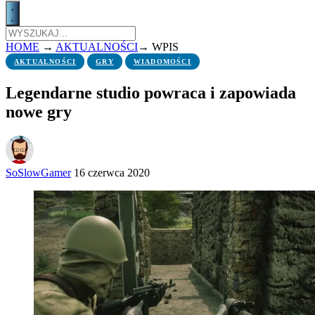
HOME
→
AKTUALNOŚCI
→
WPIS
AKTUALNOŚCI
GRY
WIADOMOŚCI
Legendarne studio powraca i zapowiada
nowe gry
SoSlowGamer
16 czerwca 2020