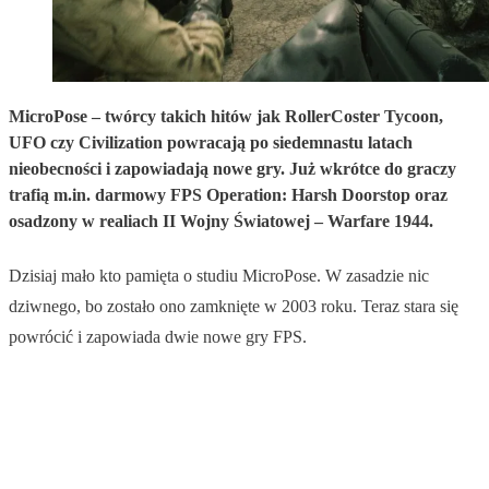
MicroPose – twórcy takich hitów jak RollerCoster Tycoon,
UFO czy Civilization powracają po siedemnastu latach
nieobecności i zapowiadają nowe gry. Już wkrótce do graczy
trafią m.in. darmowy FPS Operation: Harsh Doorstop oraz
osadzony w realiach II Wojny Światowej – Warfare 1944.
Dzisiaj mało kto pamięta o studiu MicroPose. W zasadzie nic
dziwnego, bo zostało ono zamknięte w 2003 roku. Teraz stara się
powrócić i zapowiada dwie nowe gry FPS.