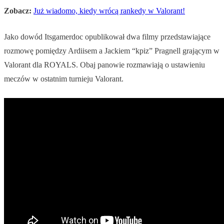
Zobacz:
Już wiadomo, kiedy wrócą rankedy w Valorant!
Jako dowód Itsgamerdoc opublikował dwa filmy przedstawiające
rozmowę pomiędzy Ardiisem a Jackiem “kpiz” Pragnell grającym w
Valorant dla ROYALS. Obaj panowie rozmawiają o ustawieniu
meczów w ostatnim turnieju Valorant.