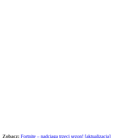
Zobacz:
Fortnite – nadciąga trzeci sezon! [aktualizacja]