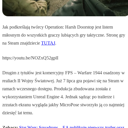
Jak podkreślają twórcy Operation: Harsh Doorstop jest listem
miłosnym do wszystkich graczy lubiących gry taktyczne. Stronę gry
na Steam znajdziecie
TUTAJ
.
https://youtu.be/NOZxQ52gplI
Drugim z tytułów jest komercyjny FPS – Warfare 1944 osadzony w
realiach II Wojny Światowej. Już 7 lipca gra pojawi się na Steam w
ramach wczesnego dostępu. Produkcja zbudowana została z
wykorzystaniem Unreal Engine 4. Jednak sądząc po trailerze i
zrzutach ekranu wygląda jakby MicroPose stworzyło ją co najmniej
dziesięć lat temu.
Zobacz:
Star Wars: Squadrons – EA publikuje pierwszy trailer oraz