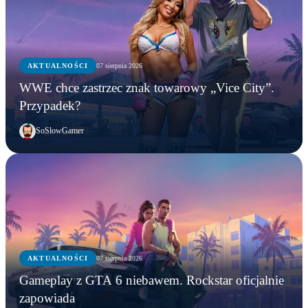
AKTUALNOŚCI
07 sierpnia 2026
WWE chce zastrzec znak towarowy „Vice City”.
Przypadek?
SoSlowGamer
AKTUALNOŚCI
07 sierpnia 2026
Gameplay z GTA 6 niebawem. Rockstar oficjalnie
zapowiada