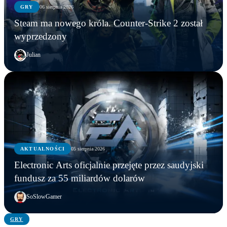
GRY
06 sierpnia 2026
Steam ma nowego króla. Counter-Strike 2 został
wyprzedzony
Julian
AKTUALNOŚCI
AKTUALNOŚCI
05 sierpnia 2026
GRY
AKTUALNOŚCI
Młodzi gracze nie wpadli w nałóg multiplayerów.
Electronic Arts oficjalnie przejęte przez saudyjski
Statystyki Capcomu przywracają wiarę w młode
Steam ma nowego króla. Counter-Strike 2 został
Electronic Arts oficjalnie przejęte przez saudyjski
fundusz za 55 miliardów dolarów
pokolenie
wyprzedzony
fundusz za 55 miliardów dolarów
SoSlowGamer
GRY