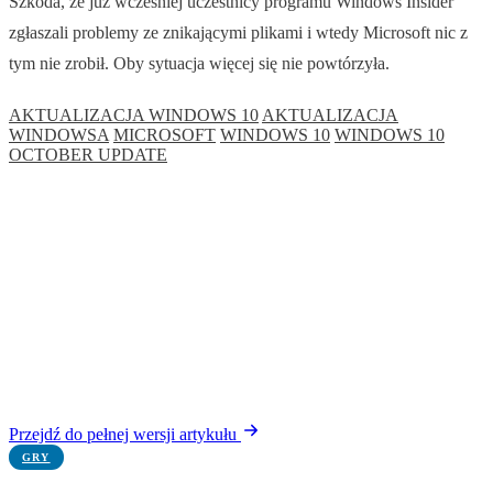
Szkoda, że już wcześniej uczestnicy programu Windows Insider
zgłaszali problemy ze znikającymi plikami i wtedy Microsoft nic z
tym nie zrobił. Oby sytuacja więcej się nie powtórzyła.
AKTUALIZACJA WINDOWS 10
AKTUALIZACJA
WINDOWSA
MICROSOFT
WINDOWS 10
WINDOWS 10
OCTOBER UPDATE
Przejdź do pełnej wersji artykułu
GRY