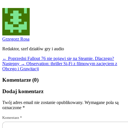
Grzegorz Rosa
Redaktor, szef działów gry i audio
← Poprzedni
Fallout 76 nie pojawi się na Steamie. Dlaczego?
Następny →
Observation: thriller Si-Fi z filmowym zacięciem z
Obcego i Grawitacji
Komentarze (0)
Dodaj komentarz
Twój adres email nie zostanie opublikowany.
Wymagane pola są
oznaczone
*
Komentarz
*