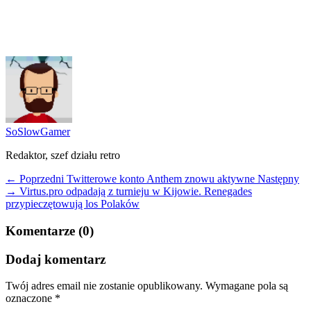
SoSlowGamer
Redaktor, szef działu retro
← Poprzedni
Twitterowe konto Anthem znowu aktywne
Następny
→
Virtus.pro odpadają z turnieju w Kijowie. Renegades
przypieczętowują los Polaków
Komentarze (0)
Dodaj komentarz
Twój adres email nie zostanie opublikowany.
Wymagane pola są
oznaczone
*