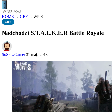
HOME
→
GRY
→
WPIS
GRY
Nadchodzi S.T.A.L.K.E.R Battle Royale
SoSlowGamer
31 maja 2018