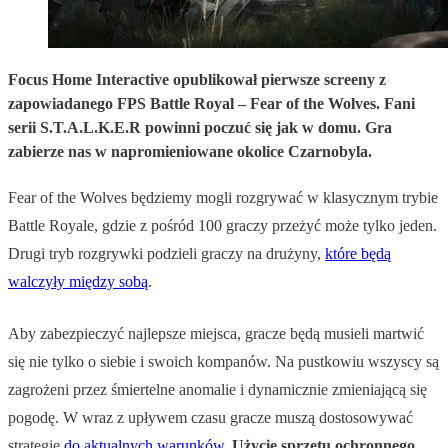
Focus Home Interactive opublikował pierwsze screeny z
zapowiadanego FPS Battle Royal – Fear of the Wolves. Fani
serii S.T.A.L.K.E.R powinni poczuć się jak w domu. Gra
zabierze nas w napromieniowane okolice Czarnobyla.
Fear of the Wolves będziemy mogli rozgrywać w klasycznym trybie
Battle Royale, gdzie z pośród 100 graczy przeżyć może tylko jeden.
Drugi tryb rozgrywki podzieli graczy na drużyny,
które będą
walczyły między sobą
.
Aby zabezpieczyć najlepsze miejsca, gracze będą musieli martwić
się nie tylko o siebie i swoich kompanów. Na pustkowiu wszyscy są
zagrożeni przez śmiertelne anomalie i dynamicznie zmieniającą się
pogodę. W wraz z upływem czasu gracze muszą dostosowywać
strategię
do aktualnych warunków
.
Użycie
sprzętu
ochronnego