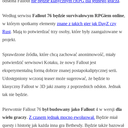
odsłona Fallout
nie będzie klasycznym cRPG dla jednego gracza
.
Według serwisu
Fallout 76
będzie
survivalowym
RPGiem
online
,
w którym spotkamy elementy
znane z takich gier jak DayZ czy
Rust
. Mają to potwierdzać trzy osoby, które były zaangażowane w
projekt.
Sprawdzone źródła, które chcą zachować anonimowość, miały
potwierdzić serwisowi Kotaku, że nowy Fallout jest
eksperymentalną formą dobrze znanej postapokaliptycznej serii.
Udostępniony wczoraj teaser może sugerować, że będzie to
klasyczny Fallout w 3D jaki znamy z poprzednich odsłon. Jednak
tak nie będzie.
Pierwotnie Fallout 76
był
budowany
jako
Fallout
4 w wersji
dla
wielu graczy
.
Z czasem jednak mocno ewoluował.
Będzie miał
questy i historię jak każda inna gra Bethesdy. Będzie także bazował