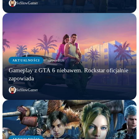
SoSlowGamer
AKTUALNOŚCI
07 sierpnia 2026
Gameplay z GTA 6 niebawem. Rockstar oficjalnie
zapowiada
SoSlowGamer