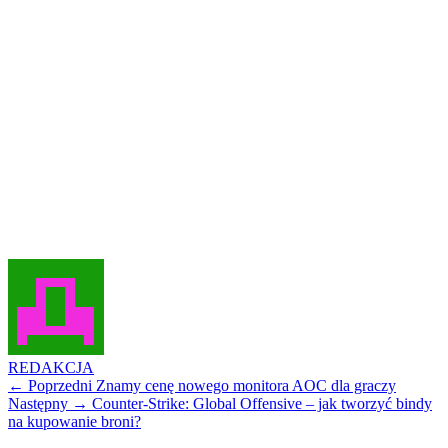
REDAKCJA
← Poprzedni
Znamy cenę nowego monitora AOC dla graczy
Następny →
Counter-Strike: Global Offensive – jak tworzyć bindy
na kupowanie broni?