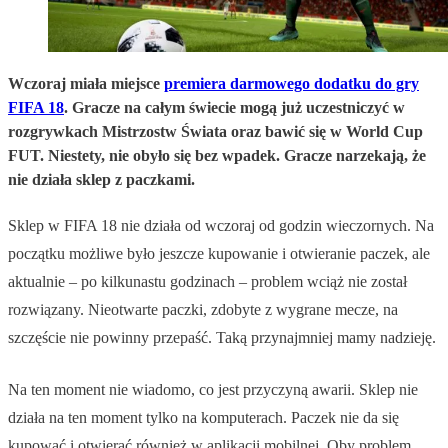
Wczoraj miała miejsce
premiera darmowego dodatku do gry
FIFA 18
. Gracze na całym świecie mogą już uczestniczyć w
rozgrywkach Mistrzostw Świata oraz bawić się w World Cup
FUT. Niestety, nie obyło się bez wpadek. Gracze narzekają, że
nie działa sklep z paczkami.
Sklep w FIFA 18 nie działa od wczoraj od godzin wieczornych. Na
początku możliwe było jeszcze kupowanie i otwieranie paczek, ale
aktualnie – po kilkunastu godzinach – problem wciąż nie został
rozwiązany. Nieotwarte paczki, zdobyte z wygrane mecze, na
szczęście nie powinny przepaść. Taką przynajmniej mamy nadzieję.
Na ten moment nie wiadomo, co jest przyczyną awarii. Sklep nie
działa na ten moment tylko na komputerach. Paczek nie da się
kupować i otwierać również w aplikacji mobilnej. Oby problem