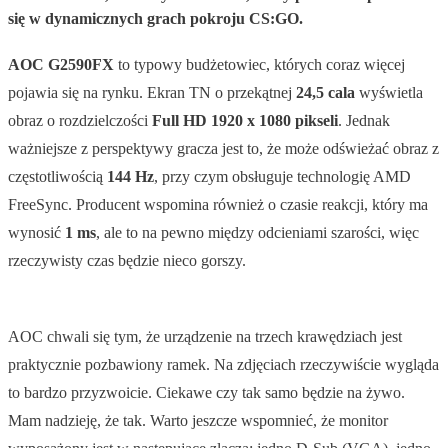
się w dynamicznych grach pokroju CS:GO.
AOC G2590FX
to typowy budżetowiec, których coraz więcej
pojawia się na rynku. Ekran TN o przekątnej
24,5 cala
wyświetla
obraz o rozdzielczości
Full HD 1920 x 1080 pikseli
. Jednak
ważniejsze z perspektywy gracza jest to, że może odświeżać obraz z
częstotliwością
144 Hz
, przy czym obsługuje technologię AMD
FreeSync. Producent wspomina również o czasie reakcji, który ma
wynosić
1 ms
, ale to na pewno między odcieniami szarości, więc
rzeczywisty czas będzie nieco gorszy.
AOC chwali się tym, że urządzenie na trzech krawędziach jest
praktycznie pozbawiony ramek. Na zdjęciach rzeczywiście wygląda
to bardzo przyzwoicie. Ciekawe czy tak samo będzie na żywo.
Mam nadzieję, że tak. Warto jeszcze wspomnieć, że monitor