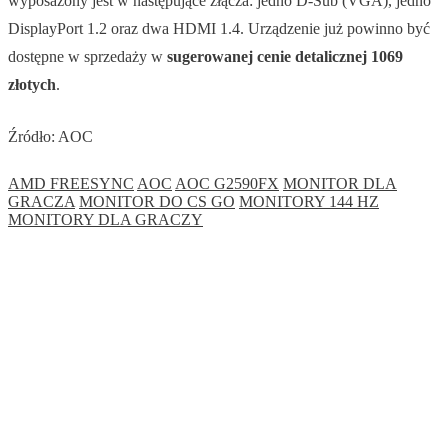
wyposażony jest w następujące złącza: jedno D-Sub (VGA), jedno
DisplayPort 1.2 oraz dwa HDMI 1.4. Urządzenie już powinno być
dostępne w sprzedaży w
sugerowanej cenie detalicznej 1069
złotych
.
Źródło: AOC
AMD FREESYNC
AOC
AOC G2590FX
MONITOR DLA
GRACZA
MONITOR DO CS GO
MONITORY 144 HZ
MONITORY DLA GRACZY