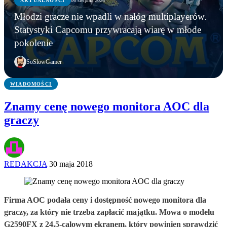
AKTUALNOŚCI
06 sierpnia 2026
AKTUALNOŚCI
Młodzi gracze nie wpadli w nałóg multiplayerów.
AKTUALNOŚCI
AKTUALNOŚCI
Młodzi gracze nie wpadli w nałóg multiplayerów.
Statystyki Capcomu przywracają wiarę w młode
WWE chce zastrzec znak towarowy „Vice City”.
Gameplay z GTA 6 niebawem. Rockstar oficjalnie
Statystyki Capcomu przywracają wiarę w młode
pokolenie
Przypadek?
zapowiada
pokolenie
SoSlowGamer
WIADOMOŚCI
Znamy cenę nowego monitora AOC dla
graczy
REDAKCJA
30 maja 2018
Firma AOC podała ceny i dostępność nowego monitora dla
graczy, za który nie trzeba zapłacić majątku. Mowa o modelu
G2590FX z 24,5-calowym ekranem, który powinien sprawdzić