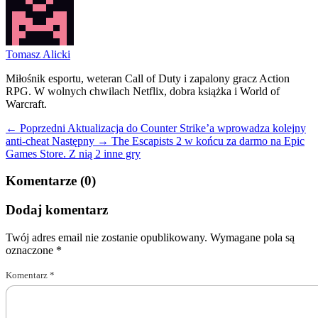
Tomasz Alicki
Miłośnik esportu, weteran Call of Duty i zapalony gracz Action
RPG. W wolnych chwilach Netflix, dobra książka i World of
Warcraft.
← Poprzedni
Aktualizacja do Counter Strike’a wprowadza kolejny
anti-cheat
Następny →
The Escapists 2 w końcu za darmo na Epic
Games Store. Z nią 2 inne gry
Komentarze (0)
Dodaj komentarz
Twój adres email nie zostanie opublikowany.
Wymagane pola są
oznaczone
*
Komentarz
*